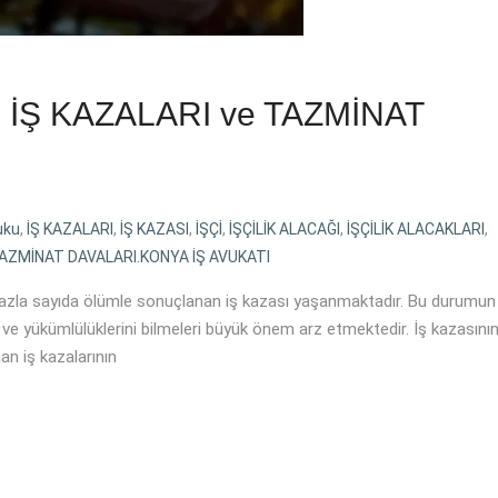
 İŞ KAZALARI ve TAZMİNAT
uku
,
İŞ KAZALARI
,
İŞ KAZASI
,
İŞÇİ
,
İŞÇİLİK ALACAĞI
,
İŞÇİLİK ALACAKLARI
,
AZMİNAT DAVALARI.KONYA İŞ AVUKATI
zla sayıda ölümle sonuçlanan iş kazası yaşanmaktadır. Bu durumun
 ve yükümlülüklerini bilmeleri büyük önem arz etmektedir. İş kazasını
n iş kazalarının