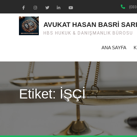
Skip
(033
to
Facebook
Instagram
Twiter
Linkedin
Youtube
content
AVUKAT HASAN BASRİ SAR
HBS HUKUK & DANIŞMANLIK BÜROSU
ANA SAYFA
K
Etiket: İŞÇİ