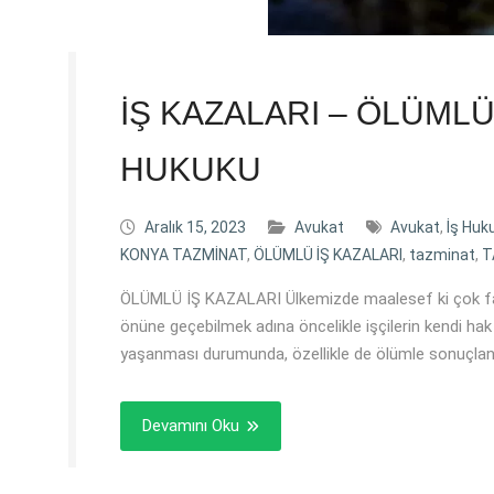
İŞ KAZALARI – ÖLÜMLÜ
HUKUKU
Aralık 15, 2023
Avukat
Avukat
,
İş Huk
KONYA TAZMİNAT
,
ÖLÜMLÜ İŞ KAZALARI
,
tazminat
,
T
ÖLÜMLÜ İŞ KAZALARI Ülkemizde maalesef ki çok fa
önüne geçebilmek adına öncelikle işçilerin kendi hak
yaşanması durumunda, özellikle de ölümle sonuçlana
Devamını Oku