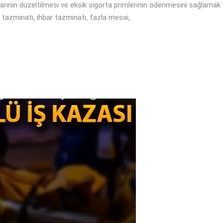
tlarının düzeltilmesi ve eksik sigorta primlerinin ödenmesini sağlamak
m tazminatı, ihbar tazminatı, fazla mesai,