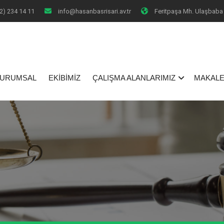
2) 234 14 11
info@hasanbasrisari.av.tr
Feritpaşa Mh. Ulaşbaba 
I
URUMSAL
EKİBİMİZ
ÇALIŞMA ALANLARIMIZ
MAKALE