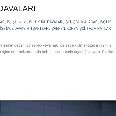
 DAVALARI
ARI
,
İŞ
,
İş Hukuku
,
İŞ HUKUKU DAVALARI
,
İŞÇİ
,
İŞÇİLİK ALACAĞI
,
İŞÇİLİK
,
İŞE İADE DAVASININ ŞARTLARI
,
İŞVEREN
,
KONYA İŞÇİ
,
TAZMİNATLAR
,
fından geçerli bir sebep veya haklı bir sebep olmaksızın işçinin, iş
r işine dönmek amacıyla belli şartlar altında açacağı davadır. Özetle,