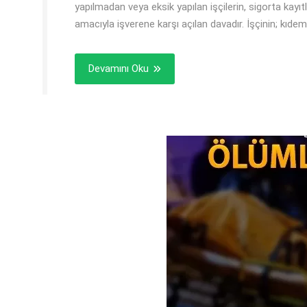
yapılmadan veya eksik yapılan işçilerin, sigorta kayı
amacıyla işverene karşı açılan davadır. İşçinin; kıde
Devamını Oku