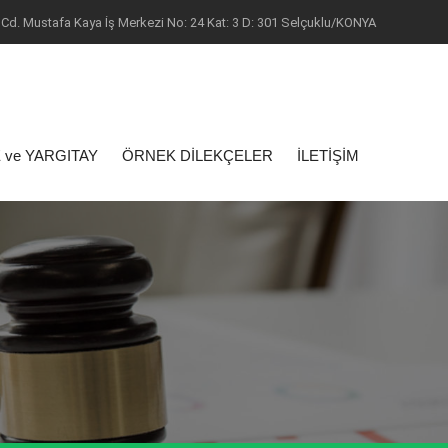
Cd. Mustafa Kaya İş Merkezi No: 24 Kat: 3 D: 301 Selçuklu/KONYA
 ve YARGITAY
ÖRNEK DİLEKÇELER
İLETİŞİM