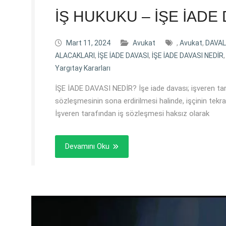
İŞ HUKUKU – İŞE İADE
Mart 11, 2024
Avukat
,
Avukat
,
DAVAL
ALACAKLARI
,
İŞE İADE DAVASI
,
İŞE İADE DAVASI NEDİR
Yargıtay Kararları
İŞE İADE DAVASI NEDİR? İşe iade davası; işveren tara
sözleşmesinin sona erdirilmesi halinde, işçinin tekra
İşveren tarafından iş sözleşmesi haksız olarak
Devamını Oku