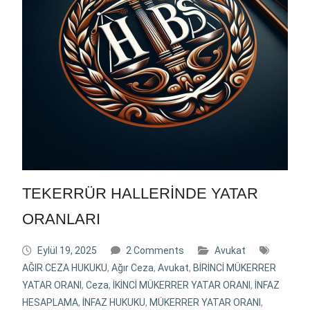
TEKERRÜR HALLERİNDE YATAR
ORANLARI
Eylül 19, 2025
2 Comments
Avukat
AĞIR CEZA HUKUKU
,
Ağır Ceza
,
Avukat
,
BİRİNCİ MÜKERRER
YATAR ORANI
,
Ceza
,
İKİNCİ MÜKERRER YATAR ORANI
,
İNFAZ
HESAPLAMA
,
İNFAZ HUKUKU
,
MÜKERRER YATAR ORANI
,