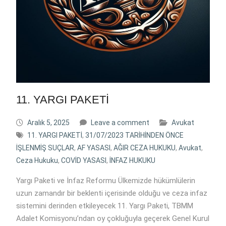
11. YARGI PAKETİ
Aralık 5, 2025
Leave a comment
Avukat
11. YARGI PAKETİ
,
31/07/2023 TARİHİNDEN ÖNCE
İŞLENMİŞ SUÇLAR
,
AF YASASI
,
AĞIR CEZA HUKUKU
,
Avukat
,
Ceza Hukuku
,
COVİD YASASI
,
İNFAZ HUKUKU
Yargı Paketi ve İnfaz Reformu Ülkemizde hükümlülerin
uzun zamandır bir beklenti içerisinde olduğu ve ceza infaz
sistemini derinden etkileyecek 11. Yargı Paketi, TBMM
Adalet Komisyonu’ndan oy çokluğuyla geçerek Genel Kurul