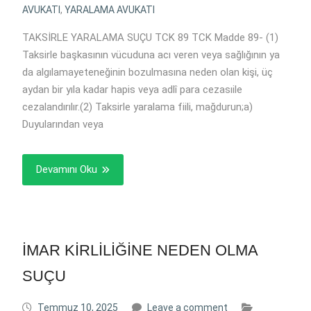
AVUKATI
,
YARALAMA AVUKATI
TAKSİRLE YARALAMA SUÇU TCK 89 TCK Madde 89- (1)
Taksirle başkasının vücuduna acı veren veya sağlığının ya
da algılamayeteneğinin bozulmasına neden olan kişi, üç
aydan bir yıla kadar hapis veya adlî para cezasıile
cezalandırılır.(2) Taksirle yaralama fiili, mağdurun;a)
Duyularından veya
Devamını Oku
İMAR KİRLİLİĞİNE NEDEN OLMA
SUÇU
Temmuz 10, 2025
Leave a comment