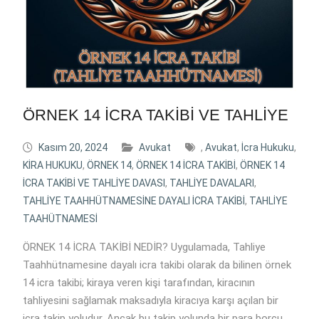
ÖRNEK 14 İCRA TAKİBİ VE TAHLİYE
Kasım 20, 2024
Avukat
,
Avukat
,
İcra Hukuku
,
KİRA HUKUKU
,
ÖRNEK 14
,
ÖRNEK 14 İCRA TAKİBİ
,
ÖRNEK 14
İCRA TAKİBİ VE TAHLİYE DAVASI
,
TAHLİYE DAVALARI
,
TAHLİYE TAAHHÜTNAMESİNE DAYALI İCRA TAKİBİ
,
TAHLİYE
TAAHÜTNAMESİ
ÖRNEK 14 İCRA TAKİBİ NEDİR? Uygulamada, Tahliye
Taahhütnamesine dayalı icra takibi olarak da bilinen örnek
14 icra takibi; kiraya veren kişi tarafından, kiracının
tahliyesini sağlamak maksadıyla kiracıya karşı açılan bir
icra takip yoludur. Ancak bu takip yolunda bir para borcu