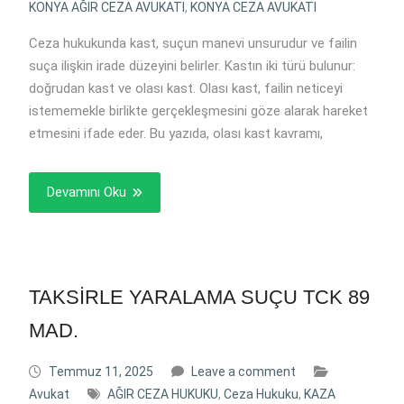
KONYA AĞIR CEZA AVUKATI
,
KONYA CEZA AVUKATI
Ceza hukukunda kast, suçun manevi unsurudur ve failin
suça ilişkin irade düzeyini belirler. Kastın iki türü bulunur:
doğrudan kast ve olası kast. Olası kast, failin neticeyi
istememekle birlikte gerçekleşmesini göze alarak hareket
etmesini ifade eder. Bu yazıda, olası kast kavramı,
Devamını Oku
TAKSİRLE YARALAMA SUÇU TCK 89
MAD.
Temmuz 11, 2025
Leave a comment
Avukat
AĞIR CEZA HUKUKU
,
Ceza Hukuku
,
KAZA