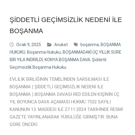
ŞİDDETLİ GEÇİMSİZLİK NEDENİ İLE
BOŞANMA
Ocak 9, 2025
Avukat
boşanma
,
BOŞANMA
HUKUKU
,
Boşanma Hukuku
,
BOŞANMADAKİ ÜÇ YILLIK SÜRE
BİR YILA İNDİRİLDİ
,
KONYA BOŞANMA DAVA
,
Şiddetli
Geçimsizlik Boşanma Hukuku
EVLİLİK BİRLİĞİNİN TEMELİNDEN SARSILMASI İLE
BOŞANMA ( ŞİDDETLİ GEÇİMSİZLİK NEDENİ İLE
BOŞANMA ) BOŞANMA DAVASI RED EDİLEN KİŞİNİN ÜÇ
YIL BOYUNCA DAVA AÇAMASI HÜKMÜ 7532 SAYILI
KANUNUN 13. MADDESİ İLE 27.11.2024 TARİHİNDE RESMİ
GAZETE YAYINLANARAK YÜRÜLÜĞE GİRMİŞTİR. BUNA
GÖRE ÖNCEKİ