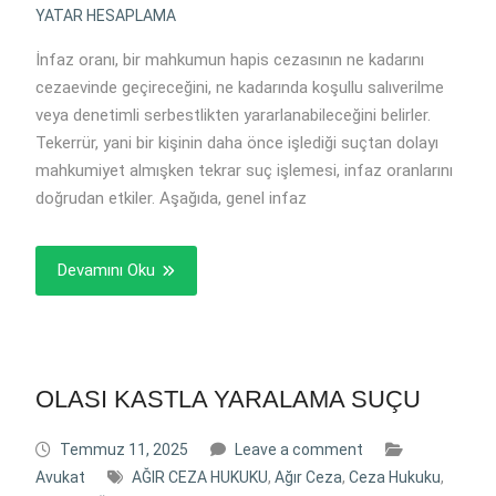
YATAR HESAPLAMA
İnfaz oranı, bir mahkumun hapis cezasının ne kadarını
cezaevinde geçireceğini, ne kadarında koşullu salıverilme
veya denetimli serbestlikten yararlanabileceğini belirler.
Tekerrür, yani bir kişinin daha önce işlediği suçtan dolayı
mahkumiyet almışken tekrar suç işlemesi, infaz oranlarını
doğrudan etkiler. Aşağıda, genel infaz
Devamını Oku
OLASI KASTLA YARALAMA SUÇU
Temmuz 11, 2025
Leave a comment
Avukat
AĞIR CEZA HUKUKU
,
Ağır Ceza
,
Ceza Hukuku
,