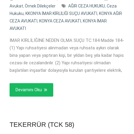
Avukat
,
Örnek Dilekçeler
AĞIR CEZA HUKUKU
,
Ceza
Hukuku
,
KKONYA İMAR KİRLİLİĞİ SUÇU AVUKATI
,
KONYA AĞIR
CEZA AVUKATI
,
KONYA CEZA AVUKATI
,
KONYA İMAR
AVUKATI
İMAR KİRLİLİĞİNE NEDEN OLMA SUÇU TC:184 Madde 184-
(1) Yapı ruhsatiyesi alınmadan veya ruhsata aykırı olarak
bina yapan veya yaptıran kişi, bir yıldan beş yıla kadar hapis
cezası ile cezalandırılır. (2) Yapı ruhsatiyesi olmadan
başlatılan inşaatlar dolayısıyla kurulan şantiyelere elektrik,
Devamını Oku
TEKERRÜR (TCK 58)