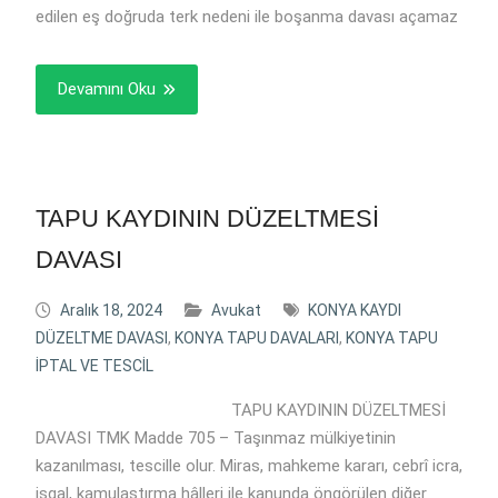
edilen eş doğruda terk nedeni ile boşanma davası açamaz
Devamını Oku
TAPU KAYDININ DÜZELTMESİ
DAVASI
Aralık 18, 2024
Avukat
KONYA KAYDI
DÜZELTME DAVASI
,
KONYA TAPU DAVALARI
,
KONYA TAPU
İPTAL VE TESCİL
TAPU KAYDININ DÜZELTMESİ
DAVASI TMK Madde 705 – Taşınmaz mülkiyetinin
kazanılması, tescille olur. Miras, mahkeme kararı, cebrî icra,
işgal, kamulaştırma hâlleri ile kanunda öngörülen diğer