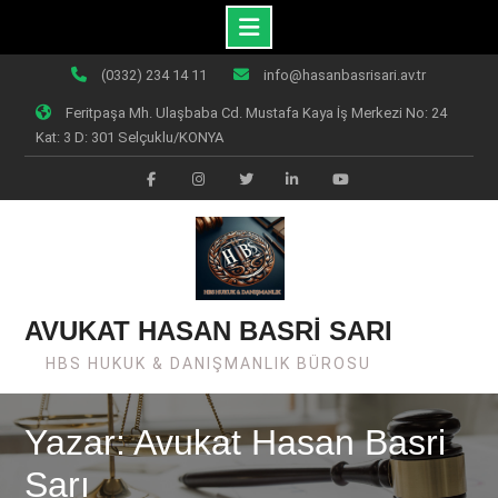
Skip
(0332) 234 14 11
info@hasanbasrisari.av.tr
to
Feritpaşa Mh. Ulaşbaba Cd. Mustafa Kaya İş Merkezi No: 24
content
Kat: 3 D: 301 Selçuklu/KONYA
Facebook
Instagram
Twiter
Linkedin
Youtube
AVUKAT HASAN BASRİ SARI
HBS HUKUK & DANIŞMANLIK BÜROSU
Yazar: Avukat Hasan Basri
Sarı