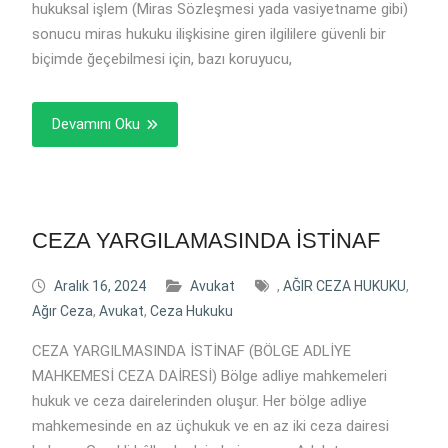
hukuksal işlem (Miras Sözleşmesi yada vasiyetname gibi)
sonucu miras hukuku ilişkisine giren ilgililere güvenli bir
biçimde ğeçebilmesi için, bazı koruyucu,
Devamını Oku
CEZA YARGILAMASINDA İSTİNAF
Aralık 16, 2024
Avukat
,
AĞIR CEZA HUKUKU
,
Ağır Ceza
,
Avukat
,
Ceza Hukuku
CEZA YARGILMASINDA İSTİNAF (BÖLGE ADLİYE
MAHKEMESİ CEZA DAİRESİ) Bölge adliye mahkemeleri
hukuk ve ceza dairelerinden oluşur. Her bölge adliye
mahkemesinde en az üçhukuk ve en az iki ceza dairesi