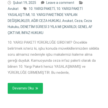
Şubat 19, 2025
Leave a comment
Avukat
10. YARGI PAKETİ
,
10. YARGI PAKETİ
YASALAŞTI MI
,
10. YARGI PAKETİNDE YAPILAN
DEĞİŞİKLİKLER
,
AĞIR CEZA HUKUKU
,
Avukat
,
Ceza
,
Ceza
Hukuku
,
DENETİM SÜRESİ 3 YILA MI ÇIKARILDI
,
GENEL AF
ÇIKTI MI
,
İNFAZ HUKUKU
10. YARGI PAKETİ YÜRÜRLÜĞE GİRDİ Mİ? Öncelikle
belirtmek isteriz ki, işbu konuda müvekkillerimizden sıklıkla
soru almamız nedeniyle işbu makalemizi kaleme alma
gereği duyduk. Kamuoyunda ceza infaz paketi olarak da
bilinen 10. Yargı Paketi henüz YASALAŞMAMIŞ ve
YÜRÜRLÜĞE GİRMEMİŞTİR. Bu nedenle,
Devamını Oku