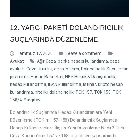
12. YARGI PAKETİ DOLANDIRICILIK
SUÇLARINDA DÜZENLEME
Temmuz 17, 2026
Leave a comment
Avukat
Ağır Ceza
,
banka hesabı kullandırma
,
ceza
avukatı
,
Ceza Hukuku
,
ceza indirimi
,
Dolandırıcılık Suçu
,
etkin
pişmanlık
,
Hasan Basri Sarı
,
HBS Hukuk & Danışmanlık
,
hesap kullandırma
,
IBAN kullandırma
,
istinaf
,
kripto hesap
kullandırma
,
nitelikli dolandırıcılık
,
TCK 157
,
TCK 158
,
TCK
158/4
,
Yargıtay
Dolandırıcılık Suçlarında Hesap Kullandıranlara Yeni
Düzenleme (TCK m.157-158) Dolandırıcılık Suçlarında
Hesap Kullandıranlara İlişkin Yeni Düzenleme Nedir? Türk
Ceza Kanunu’nun 157 ve 158. maddeleri kapsamında