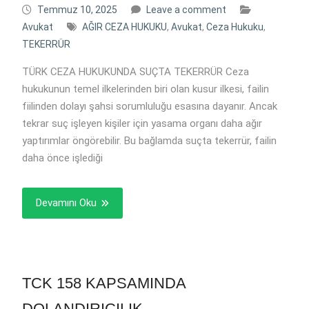
Temmuz 10, 2025
Leave a comment
Avukat
AĞIR CEZA HUKUKU
,
Avukat
,
Ceza Hukuku
,
TEKERRÜR
TÜRK CEZA HUKUKUNDA SUÇTA TEKERRÜR Ceza
hukukunun temel ilkelerinden biri olan kusur ilkesi, failin
fiilinden dolayı şahsi sorumluluğu esasına dayanır. Ancak
tekrar suç işleyen kişiler için yasama organı daha ağır
yaptırımlar öngörebilir. Bu bağlamda suçta tekerrür, failin
daha önce işlediği
Devamını Oku
TCK 158 KAPSAMINDA
DOLANDIRICILIK