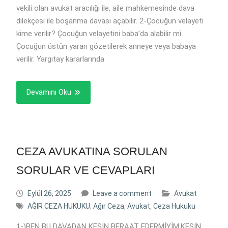
vekili olan avukat aracılığı ile, aile mahkemesinde dava
dilekçesi ile boşanma davası açabilir. 2-Çocuğun velayeti
kime verilir? Çocuğun velayetini baba’da alabilir mi
Çocuğun üstün yararı gözetilerek anneye veya babaya
verilir. Yargıtay kararlarında
Devamını Oku
CEZA AVUKATINA SORULAN
SORULAR VE CEVAPLARI
Eylül 26, 2025
Leave a comment
Avukat
AĞIR CEZA HUKUKU
,
Ağır Ceza
,
Avukat
,
Ceza Hukuku
1-)BEN BU DAVADAN KESİN BERAAT EDERMİYİM.KESİN