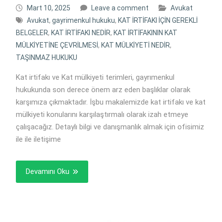
Mart 10, 2025
Leave a comment
Avukat
Avukat
,
gayrimenkul hukuku
,
KAT İRTİFAKI İÇİN GEREKLİ
BELGELER
,
KAT İRTİFAKI NEDİR
,
KAT İRTİFAKININ KAT
MÜLKİYETİNE ÇEVRİLMESİ
,
KAT MÜLKİYETİ NEDİR
,
TAŞINMAZ HUKUKU
Kat irtifakı ve Kat mülkiyeti terimleri, gayrımenkul
hukukunda son derece önem arz eden başlıklar olarak
karşımıza çıkmaktadır. İşbu makalemizde kat irtifakı ve kat
mülkiyeti konularını karşılaştırmalı olarak izah etmeye
çalışacağız. Detaylı bilgi ve danışmanlık almak için ofisimiz
ile ile iletişime
Devamını Oku