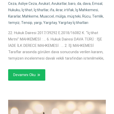
Ceza
,
Asliye Ceza
,
Avukat
,
Avukatlar
,
baro
,
da
,
dava
,
Emsal
,
Hukuku
,
İçtihat
,
İçtihatlar
,
ifa
,
ikrar
,
irtifak
,
İş Mahkemesi
,
Kararlar
,
Mahkeme
,
Muaccel
,
mülga
,
müşteki
,
Rücu
,
Temlik
,
temyiz
,
Tensip
,
yargı
,
Yargıtay
,
Yargıtay İçtihatları
22. Hukuk Dairesi 2017/39292 E.2018/16082 K. “İçtihat
Metni” MAHKEMESİ : … 6. Hukuk Dairesi DAVA TÜRÜ : İŞE
İADE İLK DERECE MAHKEMESİ : … 2. İŞ MAHKEMESİ
Taraflar arasında görülen dava sonucunda verilen kararın,
temyizen incelenmesi davalı vekili tarafından istenilmekle,
Devamını Oku