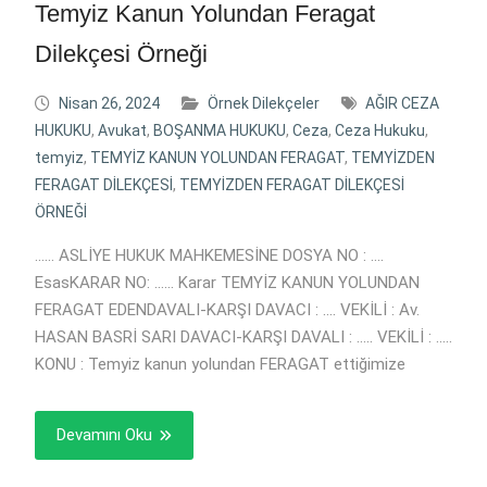
Temyiz Kanun Yolundan Feragat
Dilekçesi Örneği
Nisan 26, 2024
Örnek Dilekçeler
AĞIR CEZA
HUKUKU
,
Avukat
,
BOŞANMA HUKUKU
,
Ceza
,
Ceza Hukuku
,
temyiz
,
TEMYİZ KANUN YOLUNDAN FERAGAT
,
TEMYİZDEN
FERAGAT DİLEKÇESİ
,
TEMYİZDEN FERAGAT DİLEKÇESİ
ÖRNEĞİ
…… ASLİYE HUKUK MAHKEMESİNE DOSYA NO : ….
EsasKARAR NO: …… Karar TEMYİZ KANUN YOLUNDAN
FERAGAT EDENDAVALI-KARŞI DAVACI : …. VEKİLİ : Av.
HASAN BASRİ SARI DAVACI-KARŞI DAVALI : ….. VEKİLİ : …..
KONU : Temyiz kanun yolundan FERAGAT ettiğimize
Devamını Oku