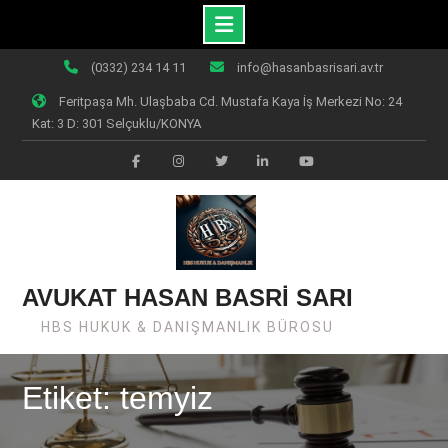
Skip
(0332) 234 14 11
info@hasanbasrisari.av.tr
to
Feritpaşa Mh. Ulaşbaba Cd. Mustafa Kaya İş Merkezi No: 24
content
Kat: 3 D: 301 Selçuklu/KONYA
Facebook
Instagram
Twiter
Linkedin
Youtube
AVUKAT HASAN BASRİ SARI
HBS HUKUK & DANIŞMANLIK BÜROSU
Etiket: temyiz