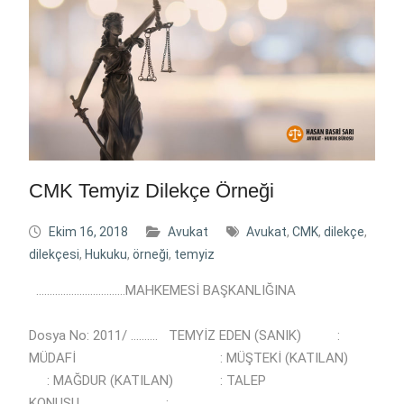
CMK Temyiz Dilekçe Örneği
Ekim 16, 2018
Avukat
Avukat
,
CMK
,
dilekçe
,
dilekçesi
,
Hukuku
,
örneği
,
temyiz
……………………………MAHKEMESİ BAŞKANLIĞINA
Dosya No: 2011/ ………. TEMYİZ EDEN (SANIK) :
MÜDAFİ : MÜŞTEKİ (KATILAN)
: MAĞDUR (KATILAN) : TALEP
KONUSU :