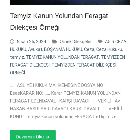
Temyiz Kanun Yolundan Feragat
Dilekçesi Örneği
Nisan 26, 2024
Örnek Dilekçeler
AĞIR CEZA
HUKUKU
,
Avukat
,
BOŞANMA HUKUKU
,
Ceza
,
Ceza Hukuku
,
temyiz
,
TEMYİZ KANUN YOLUNDAN FERAGAT
,
TEMYİZDEN
FERAGAT DİLEKÇESİ
,
TEMYİZDEN FERAGAT DİLEKÇESİ
ÖRNEĞİ
…… ASLİYE HUKUK MAHKEMESİNE DOSYA NO : ….
EsasKARAR NO: …… Karar TEMYİZ KANUN YOLUNDAN
FERAGAT EDENDAVALI-KARŞI DAVACI : …. VEKİLİ : Av.
HASAN BASRİ SARI DAVACI-KARŞI DAVALI : ….. VEKİLİ : …..
KONU : Temyiz kanun yolundan FERAGAT ettiğimize
Devamını Oku