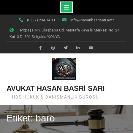
Skip
(0332) 234 14 11
info@hasanbasrisari.av.tr
to
Feritpaşa Mh. Ulaşbaba Cd. Mustafa Kaya İş Merkezi No: 24
content
Kat: 3 D: 301 Selçuklu/KONYA
Facebook
Instagram
Twiter
Linkedin
Youtube
AVUKAT HASAN BASRİ SARI
HBS HUKUK & DANIŞMANLIK BÜROSU
Etiket: baro