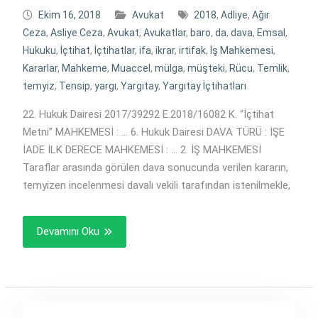
Ekim 16, 2018
Avukat
2018
,
Adliye
,
Ağır
Ceza
,
Asliye Ceza
,
Avukat
,
Avukatlar
,
baro
,
da
,
dava
,
Emsal
,
Hukuku
,
İçtihat
,
İçtihatlar
,
ifa
,
ikrar
,
irtifak
,
İş Mahkemesi
,
Kararlar
,
Mahkeme
,
Muaccel
,
mülga
,
müşteki
,
Rücu
,
Temlik
,
temyiz
,
Tensip
,
yargı
,
Yargıtay
,
Yargıtay İçtihatları
22. Hukuk Dairesi 2017/39292 E.2018/16082 K. “İçtihat
Metni” MAHKEMESİ : … 6. Hukuk Dairesi DAVA TÜRÜ : İŞE
İADE İLK DERECE MAHKEMESİ : … 2. İŞ MAHKEMESİ
Taraflar arasında görülen dava sonucunda verilen kararın,
temyizen incelenmesi davalı vekili tarafından istenilmekle,
Devamını Oku