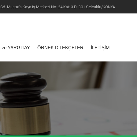
Cd. Mustafa Kaya İş Merkezi No: 24 Kat: 3 D: 301 Selçuklu/KONYA
 ve YARGITAY
ÖRNEK DİLEKÇELER
İLETİŞİM