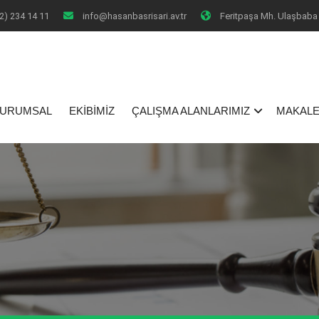
2) 234 14 11
info@hasanbasrisari.av.tr
Feritpaşa Mh. Ulaşbaba 
I
URUMSAL
EKİBİMİZ
ÇALIŞMA ALANLARIMIZ
MAKALE