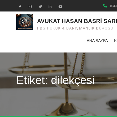
Skip
(033
to
Facebook
Instagram
Twiter
Linkedin
Youtube
content
AVUKAT HASAN BASRİ SAR
HBS HUKUK & DANIŞMANLIK BÜROSU
ANA SAYFA
K
Etiket: dilekçesi