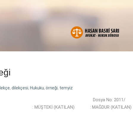
eği
ilekçe
,
dilekçesi
,
Hukuku
,
örneği
,
temyiz
BAŞKANLIĞINA Dosya No: 2011/
Fİ : MÜŞTEKİ (KATILAN) : MAĞDUR (KATILAN)