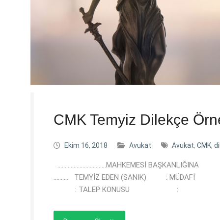
CMK Temyiz Dilekçe Örn
Ekim 16, 2018
Avukat
Avukat
,
CMK
,
d
……………………………MAHKEMESİ 
………. TEMYİZ EDEN (SANIK) : MÜDA
: TALEP KONUSU :