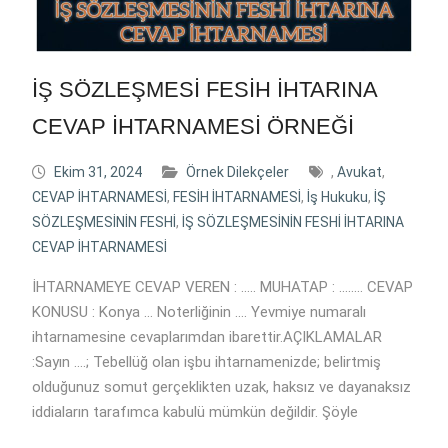
İŞ SÖZLEŞMESİ FESİH İHTARINA
CEVAP İHTARNAMESİ ÖRNEĞİ
Ekim 31, 2024
Örnek Dilekçeler
,
Avukat
,
CEVAP İHTARNAMESİ
,
FESİH İHTARNAMESİ
,
İş Hukuku
,
İŞ
SÖZLEŞMESİNİN FESHİ
,
İŞ SÖZLEŞMESİNİN FESHİ İHTARINA
CEVAP İHTARNAMESİ
İHTARNAMEYE CEVAP VEREN : ….. MUHATAP : …….. CEVAP
KONUSU : Konya … Noterliğinin …. Yevmiye numaralı
ihtarnamesine cevaplarımdan ibarettir.AÇIKLAMALAR
:Sayın ….; Tebellüğ olan işbu ihtarnamenizde; belirtmiş
olduğunuz somut gerçeklikten uzak, haksız ve dayanaksız
iddiaların tarafımca kabulü mümkün değildir. Şöyle