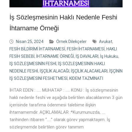
İş Sözleşmesinin Haklı Nedenle Feshi
İhtarname Örneği
Nisan 25, 2024
Örnek Dilekçeler
Avukat
,
FESİH BİLDİRİMİ İHTARNAMESİ
,
FESİH İHTARNAMESİ
,
HAKLI
FESİH SEBEBİ
,
İHTARNAME ÖRNEĞİ
,
İŞ DAVALARI
,
İş Hukuku
,
İŞ SÖZLEŞMESİNİN FESHİ
,
İŞ SÖZLEŞMESİNİN HAKLI
NEDENLE FESHİ
,
İŞÇİLİK ALACAĞI
,
İŞÇİLİK ALACAKLARI
,
İŞÇİNİN
İŞ SÖZLEŞMESİNİ FESHETMESİ
,
KIDEM TAZMİNATI
İHTAR EDEN : ….. MUHATAP : ….. KONU : İş sözleşmesinin
haklı nedenle feshi ve aşağıda belirtilen alacaklarımın 3 gün
içerisinde tarafıma ödenmesi talebime ilişkin
ihtarnamemdir. AÇIKLAMALAR :*Kurumunuzda, ….
tarihinden itibaren “…..” olarak görev yapmaktayım. İş
sözleşmemde belirtilen görev tanımım