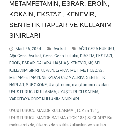
METAMFETAMİN, ESRAR, EROİN,
KOKAİN, EKSTAZİ, KENEVİR,
SENTETİK HAPLAR VE KULLANIM
SINIRLARI
Mart 26, 2024
Avukat
AĞIR CEZA HUKUKU
,
Ağır Ceza
,
Avukat
,
Ceza
,
Ceza Hukuku
,
DİAZEM
,
EKSTAZİ
,
EROİN
,
ESRAR
,
GALARA
,
HAŞHAŞ
,
KENEVİR
,
KİŞİSEL
KULLANIM SINIRI
,
KOKAİN
,
LYRİCA
,
MET
,
MET CEZASI
,
METAMFETAMİN
,
NE KADAR CEZA ALIRIM
,
SENTETİK
HAPLAR
,
SUBOXONE
,
Uyuşturucu
,
uyuşturucu davaları
,
UYUŞTURUCU KULLANMA
,
UYUŞTURUCU SATMA
,
YARGITAYA GÖRE KULLANIM SINIRLARI
UYUŞTURUCU MADDE KULLANMA (TCK:m 191),
UYUŞTURUCU MADDE SATMA (TCK:188) SUÇLARI? Bu
makalemizde; ülkemizde sıklıkla kullanılan ve satılan