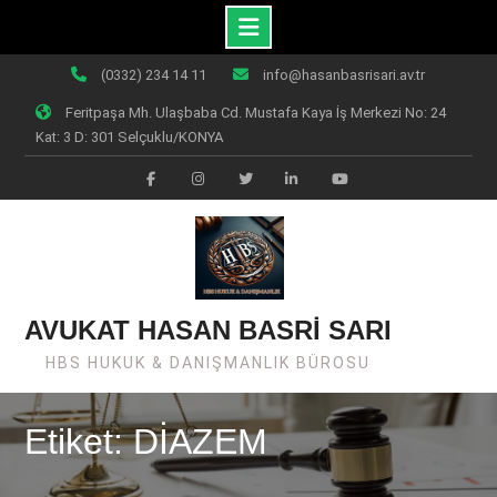
Skip
(0332) 234 14 11
info@hasanbasrisari.av.tr
to
Feritpaşa Mh. Ulaşbaba Cd. Mustafa Kaya İş Merkezi No: 24
content
Kat: 3 D: 301 Selçuklu/KONYA
Facebook
Instagram
Twiter
Linkedin
Youtube
AVUKAT HASAN BASRİ SARI
HBS HUKUK & DANIŞMANLIK BÜROSU
Etiket: DİAZEM