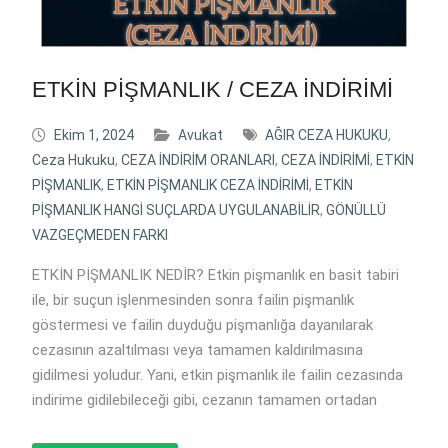
ETKİN PİŞMANLIK / CEZA İNDİRİMİ
Ekim 1, 2024
Avukat
AĞIR CEZA HUKUKU
,
Ceza Hukuku
,
CEZA İNDİRİM ORANLARI
,
CEZA İNDİRİMİ
,
ETKİN
PİŞMANLIK
,
ETKİN PİŞMANLIK CEZA İNDİRİMİ
,
ETKİN
PİŞMANLIK HANGİ SUÇLARDA UYGULANABİLİR
,
GÖNÜLLÜ
VAZGEÇMEDEN FARKI
ETKİN PİŞMANLIK NEDİR? Etkin pişmanlık en basit tabiri
ile, bir suçun işlenmesinden sonra failin pişmanlık
göstermesi ve failin duyduğu pişmanlığa dayanılarak
cezasının azaltılması veya tamamen kaldırılmasına
gidilmesi yoludur. Yani, etkin pişmanlık ile failin cezasında
indirime gidilebileceği gibi, cezanın tamamen ortadan