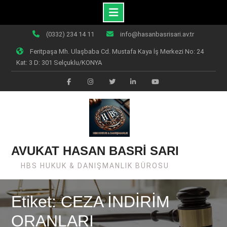
Skip
(0332) 234 14 11
info@hasanbasrisari.av.tr
to
Feritpaşa Mh. Ulaşbaba Cd. Mustafa Kaya İş Merkezi No: 24
content
Kat: 3 D: 301 Selçuklu/KONYA
Facebook
Instagram
Twiter
Linkedin
Youtube
AVUKAT HASAN BASRİ SARI
HBS HUKUK & DANIŞMANLIK BÜROSU
Etiket: CEZA İNDİRİM
ORANLARI