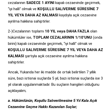
cezalarının
SADECE 1 AYINI
kapalı cezaevinde geçirmek,
“iyi halli” olmak ve
KOŞULLU SALIVERME SÜRESİNE 7
YIL VEYA DAHA AZ KALMASI
kaydıyla açık cezaevine
ayrılma hakkına sahiptirler.
2-)Cezalarının toplamı
10 YIL veya DAHA FAZLA
olan
hükümlüler ise,
TOPLAM CEZALARININ 1/10’UNU
(onda
birini) kapalı cezaevinde geçirmek, “iyi halli” olmak ve
KOŞULLU SALIVERME SÜRESİNE 7 YIL VEYA DAHA AZ
KALMASI
şartıyla açık cezaevine ayrılma hakkına
sahiptirler.
Ancak, Yukarıda her iki madde de ortak belirtilen 7 yıllık
süre, bazı istisnai suçlarda 5 yıl, bazı istisnai suçlarda ise 3
yıl olarak uygulanmaktadır. Bu suçların hangileri olduğunu
açıklayalım;
a. Hükümlünün, Koşullu Salıverilmesine 5 Yıl Kala Açık
Cezaevine Geçme Hakkı Kazanılan Suçlar;