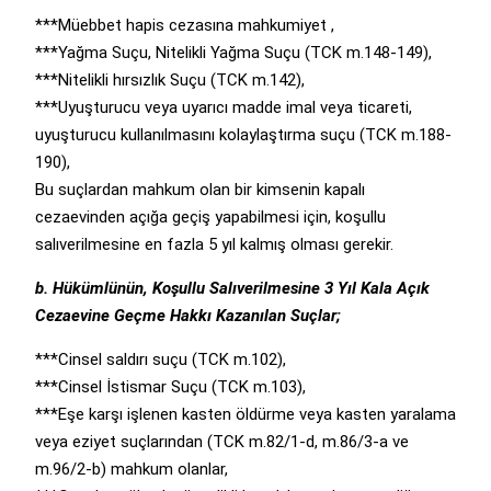
***Müebbet hapis cezasına mahkumiyet ,
***Yağma Suçu, Nitelikli Yağma Suçu (TCK m.148-149),
***Nitelikli hırsızlık Suçu (TCK m.142),
***Uyuşturucu veya uyarıcı madde imal veya ticareti,
uyuşturucu kullanılmasını kolaylaştırma suçu (TCK m.188-
190),
Bu suçlardan mahkum olan bir kimsenin kapalı
cezaevinden açığa geçiş yapabilmesi için, koşullu
salıverilmesine en fazla 5 yıl kalmış olması gerekir.
b. Hükümlünün, Koşullu Salıverilmesine 3 Yıl Kala Açık
Cezaevine Geçme Hakkı Kazanılan Suçlar;
***Cinsel saldırı suçu (TCK m.102),
***Cinsel İstismar Suçu (TCK m.103),
***Eşe karşı işlenen kasten öldürme veya kasten yaralama
veya eziyet suçlarından (TCK m.82/1-d, m.86/3-a ve
m.96/2-b) mahkum olanlar,