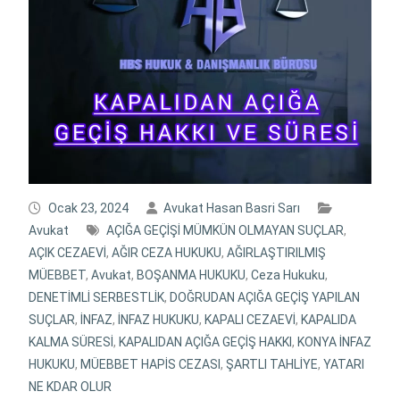
Ocak 23, 2024
Avukat Hasan Basri Sarı
Avukat
AÇIĞA GEÇİŞİ MÜMKÜN OLMAYAN SUÇLAR
,
AÇIK CEZAEVİ
,
AĞIR CEZA HUKUKU
,
AĞIRLAŞTIRILMIŞ
MÜEBBET
,
Avukat
,
BOŞANMA HUKUKU
,
Ceza Hukuku
,
DENETİMLİ SERBESTLİK
,
DOĞRUDAN AÇIĞA GEÇİŞ YAPILAN
SUÇLAR
,
İNFAZ
,
İNFAZ HUKUKU
,
KAPALI CEZAEVİ
,
KAPALIDA
KALMA SÜRESİ
,
KAPALIDAN AÇIĞA GEÇİŞ HAKKI
,
KONYA İNFAZ
HUKUKU
,
MÜEBBET HAPİS CEZASI
,
ŞARTLI TAHLİYE
,
YATARI
NE KDAR OLUR