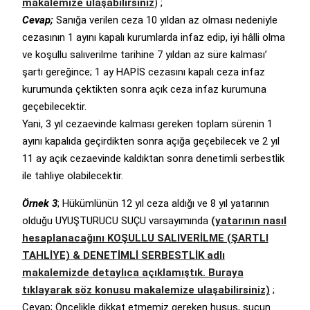
makalemize ulaşabilirsiniz
) ;
Cevap;
Sanığa verilen ceza 10 yıldan az olması nedeniyle
cezasının 1 ayını kapalı kurumlarda infaz edip, iyi hâlli olma
ve koşullu salıverilme tarihine 7 yıldan az süre kalması’
şartı gereğince; 1 ay HAPİS cezasını kapalı ceza infaz
kurumunda çektikten sonra açık ceza infaz kurumuna
geçebilecektir.
Yani, 3 yıl cezaevinde kalması gereken toplam sürenin 1
ayını kapalıda geçirdikten sonra açığa geçebilecek ve 2 yıl
11 ay açık cezaevinde kaldıktan sonra denetimli serbestlik
ile tahliye olabilecektir.
Örnek 3
; Hükümlünün 12 yıl ceza aldığı ve 8 yıl yatarının
olduğu UYUŞTURUCU SUÇU varsayımında
(yatarının nasıl
hesaplanacağını KOŞULLU SALIVERİLME (ŞARTLI
TAHLİYE) & DENETİMLİ SERBESTLİK adlı
makalemizde detaylıca açıklamıştık. Buraya
tıklayarak söz konusu makalemize ulaşabilirsiniz)
;
Cevap; Öncelikle dikkat etmemiz gereken husus, suçun