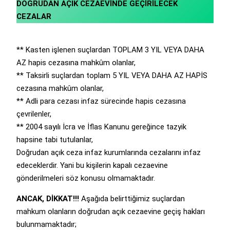
DOĞRUDAN AÇIK CEZAEVİNDE GEÇİRİLECEK
CEZALAR
** Kasten işlenen suçlardan TOPLAM 3 YIL VEYA DAHA
AZ hapis cezasına mahkûm olanlar,
** Taksirli suçlardan toplam 5 YIL VEYA DAHA AZ HAPİS
cezasına mahkûm olanlar,
** Adli para cezası infaz sürecinde hapis cezasına
çevrilenler,
** 2004 sayılı İcra ve İflas Kanunu gereğince tazyik
hapsine tabi tutulanlar,
Doğrudan açık ceza infaz kurumlarında cezalarını infaz
edeceklerdir. Yani bu kişilerin kapalı cezaevine
gönderilmeleri söz konusu olmamaktadır.
ANCAK, DİKKAT!!!
Aşağıda belirttiğimiz suçlardan
mahkum olanların doğrudan açık cezaevine geçiş hakları
bulunmamaktadır;