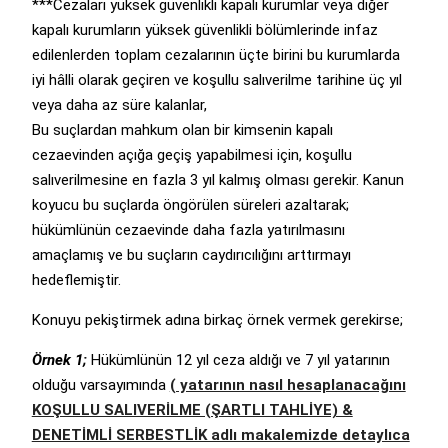
***Cezaları yüksek güvenlikli kapalı kurumlar veya diğer
kapalı kurumların yüksek güvenlikli bölümlerinde infaz
edilenlerden toplam cezalarının üçte birini bu kurumlarda
iyi hâlli olarak geçiren ve koşullu salıverilme tarihine üç yıl
veya daha az süre kalanlar,
Bu suçlardan mahkum olan bir kimsenin kapalı
cezaevinden açığa geçiş yapabilmesi için, koşullu
salıverilmesine en fazla 3 yıl kalmış olması gerekir. Kanun
koyucu bu suçlarda öngörülen süreleri azaltarak;
hükümlünün cezaevinde daha fazla yatırılmasını
amaçlamış ve bu suçların caydırıcılığını arttırmayı
hedeflemiştir.
Konuyu pekiştirmek adına birkaç örnek vermek gerekirse;
Örnek 1;
Hükümlünün 12 yıl ceza aldığı ve 7 yıl yatarının
olduğu varsayımında
( yatarının nasıl hesaplanacağını
KOŞULLU SALIVERİLME (ŞARTLI TAHLİYE) &
DENETİMLİ SERBESTLİK adlı makalemizde detaylıca