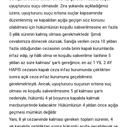
uyuşturucu suçu olmasıdır. Zira yukarıda açıkladığımız
üzere, uyuşturucu suçu istisna suçlar kapsamında
düzenlenmiş ve kapalıdan açığa geçişin söz konusu
olabilmesi için hükümlünün koşullu salıverilmesine en fazla
5 yıllık sürenin kalmış olması gerekmektedir. Şimdi
cevabımıza dönecek olursak; Sanığa verilen ceza 10 yıldan
fazla olduğundan cezasının onda birini kapalı kurumlarda
infaz edip, iyi hâlli olma ve koşullu salıverilme tarihine 5
yıldan az süre kalması’ şartı gereğince; en az 1 YIL 2 AY
HAPİS cezasını kapalı ceza infaz kurumunda çektikten
sonra açık ceza infaz kurumuna geçebilmesi
gerekmekteydi. Ancak, uyuşturucu suçunun istisna suç
olması ve koşullu salıverilmesine 5 yıl kalması şartı
nedeniyle, hükümlü 4 yıl boyunca kapalıda kalmak
mecburiyetinde kalacaktır. Hükümlünün 4 yıldan önce açığa
geçmesi mümkün değildir.
Yani, 8 yıl cezaevinde kalması gereken toplam sürenin, 4
yılı kapalıda yatıldıktan sonra hükümlü açığa geçebilecek ve