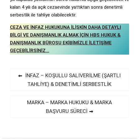
kalan 4 yılı da açık cezaevinde yattıktan sonra denetimli
serbestlik ile tahliye olabilecektir.
CEZA VE İNFAZ HUKUKUNA İLİŞKİN DAHA DETAYLI
BİLGİ VE DANIŞMANLIK ALMAK İÇİN HBS HUKUK &
DANIŞMANLIK BÜROSU EKİBİMİZLE İLETİŞİME
GEÇEBİLİRSİNİZ…
Yazı
Previous
İNFAZ – KOŞULLU SALIVERİLME (ŞARTLI
post:
TAHLİYE) & DENETİMLİ SERBESTLİK
gezinmesi
Next
MARKA – MARKA HUKUKU & MARKA
post:
BAŞVURU SÜRECİ