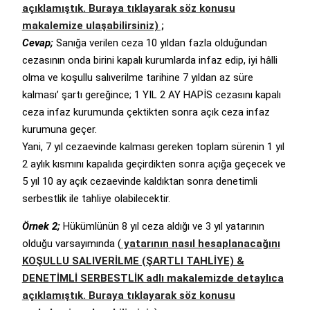
açıklamıştık. Buraya tıklayarak söz konusu
makalemize ulaşabilirsiniz) ;
Cevap;
Sanığa verilen ceza 10 yıldan fazla olduğundan
cezasının onda birini kapalı kurumlarda infaz edip, iyi hâlli
olma ve koşullu salıverilme tarihine 7 yıldan az süre
kalması’ şartı gereğince; 1 YIL 2 AY HAPİS cezasını kapalı
ceza infaz kurumunda çektikten sonra açık ceza infaz
kurumuna geçer.
Yani, 7 yıl cezaevinde kalması gereken toplam sürenin 1 yıl
2 aylık kısmını kapalıda geçirdikten sonra açığa geçecek ve
5 yıl 10 ay açık cezaevinde kaldıktan sonra denetimli
serbestlik ile tahliye olabilecektir.
Örnek 2;
Hükümlünün 8 yıl ceza aldığı ve 3 yıl yatarının
olduğu varsayımında (
yatarının nasıl hesaplanacağını
KOŞULLU SALIVERİLME (ŞARTLI TAHLİYE) &
DENETİMLİ SERBESTLİK adlı makalemizde detaylıca
açıklamıştık. Buraya tıklayarak söz konusu