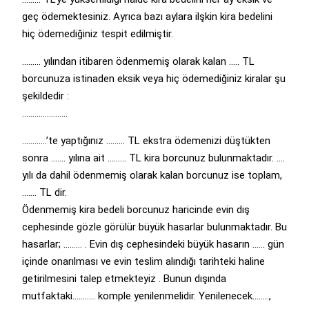
geç ödemektesiniz. Ayrıca bazı aylara ilşkin kira bedelini
hiç ödemediğiniz tespit edilmiştir.
……… yılından itibaren ödenmemiş olarak kalan ….. TL
borcunuza istinaden eksik veya hiç ödemediğiniz kiralar şu
şekildedir :
………………….
…………’te yaptığınız ……… TL ekstra ödemenizi düştükten
sonra ……. yılına ait ……… TL kira borcunuz bulunmaktadır. ….
yılı da dahil ödenmemiş olarak kalan borcunuz ise toplam,
……. TL dir.
Ödenmemiş kira bedeli borcunuz haricinde evin dış
cephesinde gözle görülür büyük hasarlar bulunmaktadır. Bu
hasarlar; ……… . Evin dış cephesindeki büyük hasarın …… gün
içinde onarılması ve evin teslim alındığı tarihteki haline
getirilmesini talep etmekteyiz . Bunun dışında
mutfaktaki……….. komple yenilenmelidir. Yenilenecek……..,