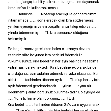
, …….. başlangıç tarihli yazılı kira sözleşmesine dayanarak
kiracı sıfatı ile kullanmaktasınız.
…………. tarihinde………. Noterliği aracılığı ile gönderdiğimiz
ihtarnamede ……… sona erecek olan kira sözleşmenizi
yenilemeyeceğimi ve evi boşaltmanızı talep edip ve ……
yılında ödenmemiş …… TL kira borcunuz olduğunu
belirtmiştik.
Evi boşaltmanız gerekirken halen oturmaya devam
ettiğiniz süre boyunca kira bedelini ödemek ile
yükümlüsünüz. Kira bedelinin her ayın başında hesabıma
yatırılması gerekmektedir. Kira bedeline ek olarak bir de
oturduğunuz evin aidatını ödemek ile yükümlüsünüz. Bu
aidat ……… tarihinden itibaren aylık …….. TL olup her ay için
aylık ödenmesi gerekmektedir. ….. yılının …… ayına ait
ödenmemiş aidat borcunuz bulunmaktadır. Dolayısıyla da
……. Yöneticiliğine olan borcunuz …… TL dir.
Kira bedeli ………. tarihinden itibaren 25% zam uygulanarak
……… TL’ye yükseltildiği halde kira bedelini her ay eksik ve