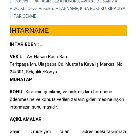
Dilekçeler
AĞIR CEZA HUKUKU
,
Avukat
,
BOŞANMA
HUKUKU
,
Ceza Hukuku
,
İHTARNAME
,
KİRA HUKUKU
,
KİRACIYA
İHTAR ÇEKME
İHTARNAME
İHTAR EDEN
: ……
VEKİLİ
: Av. Hasan Basri Sarı
Feritpaşa Mh. Ulaşbaba Cd. Mustafa Kaya İş Merkezi No
24/301, Selçuklu/Konya
MUHATAP
: ………
KONU
: Kiracinin gecikmiş ve birikmiş kira borcunun
ödenmesine ve konuta verilen zararın giderilmesine ilişkin
ihtarımızın sunulmasıdır.
AÇIKLAMALAR
:
Sayın………. , mülkiyeti ………’a ait ……….. adresindeki taşınmazı