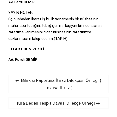
Av. Ferdi DEMİR
SAYIN NOTER,
üç nüshadan ibaret iş bu ihtarnamenin bir nüshasının
muhataba tebliğini, tebliğ şerhini taşıyan bir nüshasının
tarafıma verilmesini diğer nüshasının tarafınızca
saklanmasını talep ederim.(TARİH)
İHTAR EDEN VEKİLİ
AV. Ferdi DEMİR
Yazı
Previous
Bilirkişi Raporuna İtiraz Dilekçesi Örneği (
post:
İmzaya İtiraz )
gezinmesi
Next
Kira Bedeli Tespit Davası Dilekçe Örneği
post: