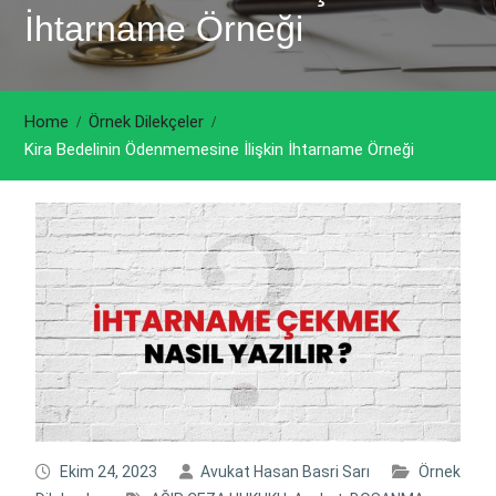
İhtarname Örneği
Home
Örnek Dilekçeler
Kira Bedelinin Ödenmemesine İlişkin İhtarname Örneği
Ekim 24, 2023
Avukat Hasan Basri Sarı
Örnek