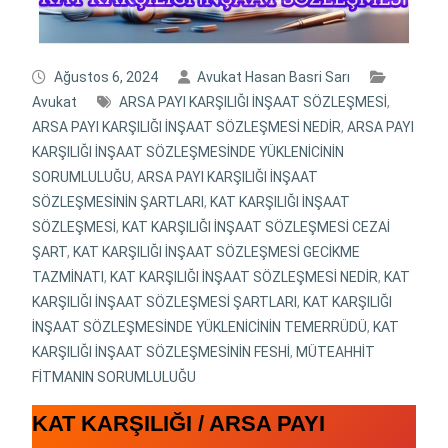
Ağustos 6, 2024
Avukat Hasan Basri Sarı
Avukat
ARSA PAYI KARŞILIĞI İNŞAAT SÖZLEŞMESİ
,
ARSA PAYI KARŞILIĞI İNŞAAT SÖZLEŞMESİ NEDİR
,
ARSA PAYI
KARŞILIĞI İNŞAAT SÖZLEŞMESİNDE YÜKLENİCİNİN
SORUMLULUĞU
,
ARSA PAYI KARŞILIĞI İNŞAAT
SÖZLEŞMESİNİN ŞARTLARI
,
KAT KARŞILIĞI İNŞAAT
SÖZLEŞMESİ
,
KAT KARŞILIĞI İNŞAAT SÖZLEŞMESİ CEZAİ
ŞART
,
KAT KARŞILIĞI İNŞAAT SÖZLEŞMESİ GECİKME
TAZMİNATI
,
KAT KARŞILIĞI İNŞAAT SÖZLEŞMESİ NEDİR
,
KAT
KARŞILIĞI İNŞAAT SÖZLEŞMESİ ŞARTLARI
,
KAT KARŞILIĞI
İNŞAAT SÖZLEŞMESİNDE YÜKLENİCİNİN TEMERRÜDÜ
,
KAT
KARŞILIĞI İNŞAAT SÖZLEŞMESİNİN FESHİ
,
MÜTEAHHİT
FİTMANIN SORUMLULUĞU
KAT KARŞILIĞI / ARSA PAYI