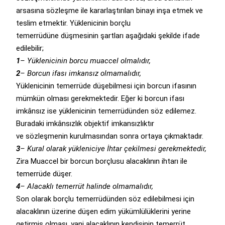
arsasına sözleşme ile kararlaştırılan binayı inşa etmek ve
teslim etmektir. Yüklenicinin borçlu
temerrüdüne düşmesinin şartları aşağıdaki şekilde ifade
edilebilir;
1
– Yüklenicinin borcu muaccel olmalıdır,
2
– Borcun ifası imkansız olmamalıdır,
Yüklenicinin temerrüde düşebilmesi için borcun ifasının
mümkün olması gerekmektedir. Eğer ki borcun ifası
imkânsız ise yüklenicinin temerrüdünden söz edilemez.
Buradaki imkânsızlık objektif imkansızlıktır
ve sözleşmenin kurulmasından sonra ortaya çıkmaktadır.
3
– Kural olarak yükleniciye İhtar çekilmesi gerekmektedir,
Zira Muaccel bir borcun borçlusu alacaklının ihtarı ile
temerrüde düşer.
4
– Alacaklı temerrüt halinde olmamalıdır,
Son olarak borçlu temerrüdünden söz edilebilmesi için
alacaklının üzerine düşen edim yükümlülüklerini yerine
getirmiş olması, yani alacaklının kendisinin temerrüt