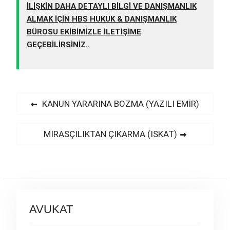
İLİŞKİN DAHA DETAYLI BİLGİ VE DANIŞMANLIK
ALMAK İÇİN HBS HUKUK & DANIŞMANLIK
BÜROSU EKİBİMİZLE İLETİŞİME
GEÇEBİLİRSİNİZ..
Yazı
Previous
KANUN YARARINA BOZMA (YAZILI EMİR)
post:
gezinmesi
Next
MİRASÇILIKTAN ÇIKARMA (ISKAT)
post:
AVUKAT