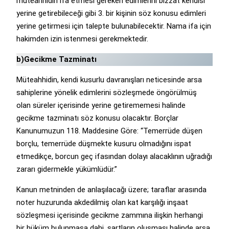
müteahhidin ifa etmesi gereken edimlerini bizzat kendisi
yerine getirebileceği gibi 3. bir kişinin söz konusu edimleri
yerine getirmesi için talepte bulunabilecektir. Nama ifa için
hakimden izin istenmesi gerekmektedir.
b)Gecikme Tazminatı
Müteahhidin, kendi kusurlu davranışları neticesinde arsa
sahiplerine yönelik edimlerini sözleşmede öngörülmüş
olan süreler içerisinde yerine getirememesi halinde
gecikme tazminatı söz konusu olacaktır. Borçlar
Kanunumuzun 118. Maddesine Göre: “Temerrüde düşen
borçlu, temerrüde düşmekte kusuru olmadığını ispat
etmedikçe, borcun geç ifasından dolayı alacaklının uğradığı
zararı gidermekle yükümlüdür.”
Kanun metninden de anlaşılacağı üzere; taraflar arasında
noter huzurunda akdedilmiş olan kat karşılığı inşaat
sözleşmesi içerisinde gecikme zammına ilişkin herhangi
bir hüküm bulunmasa dahi, şartların oluşması halinde arsa