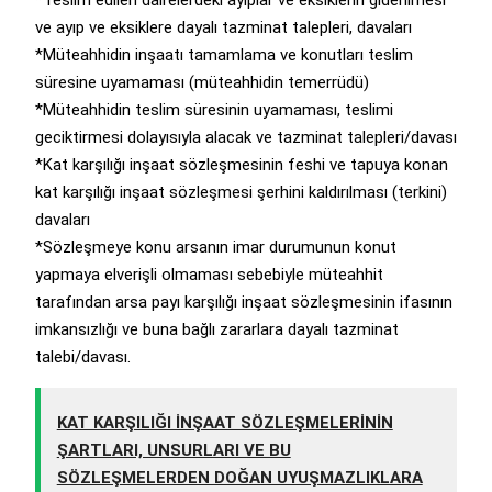
*Teslim edilen dairelerdeki ayıplar ve eksiklerin giderilmesi
ve ayıp ve eksiklere dayalı tazminat talepleri, davaları
*Müteahhidin inşaatı tamamlama ve konutları teslim
süresine uyamaması (müteahhidin temerrüdü)
*Müteahhidin teslim süresinin uyamaması, teslimi
geciktirmesi dolayısıyla alacak ve tazminat talepleri/davası
*Kat karşılığı inşaat sözleşmesinin feshi ve tapuya konan
kat karşılığı inşaat sözleşmesi şerhini kaldırılması (terkini)
davaları
*Sözleşmeye konu arsanın imar durumunun konut
yapmaya elverişli olmaması sebebiyle müteahhit
tarafından arsa payı karşılığı inşaat sözleşmesinin ifasının
imkansızlığı ve buna bağlı zararlara dayalı tazminat
talebi/davası.
KAT KARŞILIĞI İNŞAAT SÖZLEŞMELERİNİN
ŞARTLARI, UNSURLARI VE BU
SÖZLEŞMELERDEN DOĞAN UYUŞMAZLIKLARA