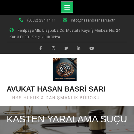
Skip
(0332) 234 14 11
info@hasanbasrisari.av.tr
to
Feritpaşa Mh. Ulaşbaba Cd. Mustafa Kaya İş Merkezi No: 24
content
Kat: 3 D: 301 Selçuklu/KONYA
Facebook
Instagram
Twiter
Linkedin
Youtube
AVUKAT HASAN BASRİ SARI
HBS HUKUK & DANIŞMANLIK BÜROSU
KASTEN YARALAMA SUÇU