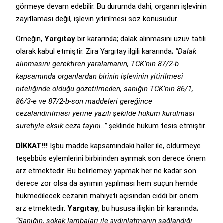
görmeye devam edebilir. Bu durumda dahi, organın işlevinin
zayıflaması değil, işlevin yitirilmesi söz konusudur.
Örneğin,
Yargıtay
bir kararında; dalak alınmasını uzuv tatili
olarak kabul etmiştir. Zira Yargıtay ilgili kararında;
“Dalak
alınmasını gerektiren yaralamanın, TCK’nın 87/2-b
kapsamında organlardan birinin işlevinin yitirilmesi
niteliğinde olduğu gözetilmeden, sanığın TCK’nın 86/1,
86/3-e ve 87/2-b-son maddeleri gereğince
cezalandırılması yerine yazılı şekilde hüküm kurulması
suretiyle eksik ceza tayini..”
şeklinde hüküm tesis etmiştir.
DİKKAT!!!
İşbu madde kapsamındaki haller ile, öldürmeye
teşebbüs eylemlerini birbirinden ayırmak son derece önem
arz etmektedir. Bu belirlemeyi yapmak her ne kadar son
derece zor olsa da ayrımın yapılması hem suçun hemde
hükmedilecek cezanın mahiyeti açısından ciddi bir önem
arz etmektedir.
Yargıtay
, bu hususa ilişkin bir kararında;
“Sanığın, sokak lambaları ile aydınlatmanın sağlandığı