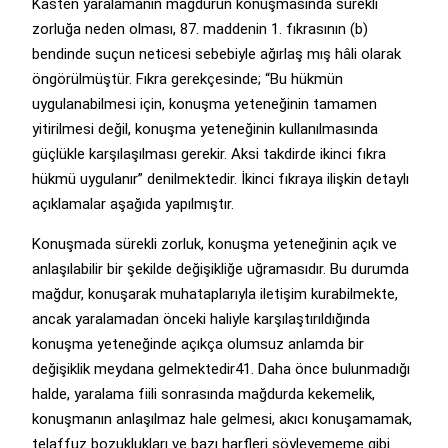
Kasten yaralamanın mağdurun konuşmasında sürekli
zorluğa neden olması, 87. maddenin 1. fıkrasının (b)
bendinde suçun neticesi sebebiyle ağırlaş mış hâli olarak
öngörülmüştür. Fıkra gerekçesinde; “Bu hükmün
uygulanabilmesi için, konuşma yeteneğinin tamamen
yitirilmesi değil, konuşma yeteneğinin kullanılmasında
güçlükle karşılaşılması gerekir. Aksi takdirde ikinci fıkra
hükmü uygulanır” denilmektedir. İkinci fıkraya ilişkin detaylı
açıklamalar aşağıda yapılmıştır.
Konuşmada sürekli zorluk, konuşma yeteneğinin açık ve
anlaşılabilir bir şekilde değişikliğe uğramasıdır. Bu durumda
mağdur, konuşarak muhataplarıyla iletişim kurabilmekte,
ancak yaralamadan önceki haliyle karşılaştırıldığında
konuşma yeteneğinde açıkça olumsuz anlamda bir
değişiklik meydana gelmektedir41. Daha önce bulunmadığı
halde, yaralama fiili sonrasında mağdurda kekemelik,
konuşmanın anlaşılmaz hale gelmesi, akıcı konuşamamak,
telaffuz bozuklukları ve bazı harfleri söyleyememe gibi