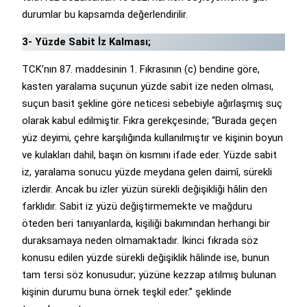
durumlar bu kapsamda değerlendirilir.
3- Yüzde Sabit İz Kalması;
TCK’nın 87. maddesinin 1. Fıkrasının (c) bendine göre,
kasten yaralama suçunun yüzde sabit ize neden olması,
suçun basit şekline göre neticesi sebebiyle ağırlaşmış suç
olarak kabul edilmiştir. Fıkra gerekçesinde; “Burada geçen
yüz deyimi, çehre karşılığında kullanılmıştır ve kişinin boyun
ve kulakları dahil, başın ön kısmını ifade eder. Yüzde sabit
iz, yaralama sonucu yüzde meydana gelen daimî, sürekli
izlerdir. Ancak bu izler yüzün sürekli değişikliği hâlin den
farklıdır. Sabit iz yüzü değiştirmemekte ve mağduru
öteden beri tanıyanlarda, kişiliği bakımından herhangi bir
duraksamaya neden olmamaktadır. İkinci fıkrada söz
konusu edilen yüzde sürekli değişiklik hâlinde ise, bunun
tam tersi söz konusudur; yüzüne kezzap atılmış bulunan
kişinin durumu buna örnek teşkil eder.” şeklinde