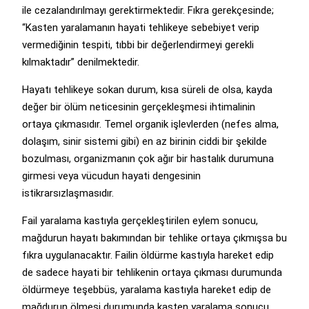
ile cezalandırılmayı gerektirmektedir. Fıkra gerekçesinde;
“Kasten yaralamanın hayati tehlikeye sebebiyet verip
vermediğinin tespiti, tıbbi bir değerlendirmeyi gerekli
kılmaktadır” denilmektedir.
Hayatı tehlikeye sokan durum, kısa süreli de olsa, kayda
değer bir ölüm neticesinin gerçekleşmesi ihtimalinin
ortaya çıkmasıdır. Temel organik işlevlerden (nefes alma,
dolaşım, sinir sistemi gibi) en az birinin ciddi bir şekilde
bozulması, organizmanın çok ağır bir hastalık durumuna
girmesi veya vücudun hayati dengesinin
istikrarsızlaşmasıdır.
Fail yaralama kastıyla gerçekleştirilen eylem sonucu,
mağdurun hayatı bakımından bir tehlike ortaya çıkmışsa bu
fıkra uygulanacaktır. Failin öldürme kastıyla hareket edip
de sadece hayati bir tehlikenin ortaya çıkması durumunda
öldürmeye teşebbüs, yaralama kastıyla hareket edip de
mağdurun ölmesi durumunda kasten yaralama sonucu