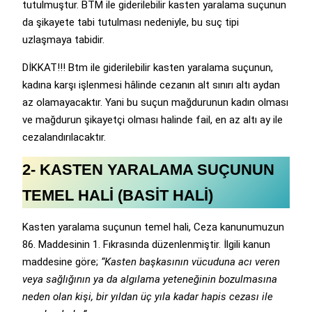
tutulmuştur. BTM ile giderilebilir kasten yaralama suçunun
da şikayete tabi tutulması nedeniyle, bu suç tipi
uzlaşmaya tabidir.
DİKKAT!!! Btm ile giderilebilir kasten yaralama suçunun,
kadına karşı işlenmesi hâlinde cezanın alt sınırı altı aydan
az olamayacaktır. Yani bu suçun mağdurunun kadın olması
ve mağdurun şikayetçi olması halinde fail, en az altı ay ile
cezalandırılacaktır.
2- KASTEN YARALAMA SUÇUNUN
TEMEL HALİ (BASİT HALİ)
Kasten yaralama suçunun temel hali, Ceza kanunumuzun
86. Maddesinin 1. Fıkrasında düzenlenmiştir. İlgili kanun
maddesine göre;
“Kasten başkasının vücuduna acı veren
veya sağlığının ya da algılama yeteneğinin bozulmasına
neden olan kişi, bir yıldan üç yıla kadar hapis cezası ile