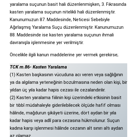
yaralama suçunun basit hali düzenlenmişken, 3. Fıkrasında
kasten yaralama suçunun nitelikli hali düzenlenmiştir.
Kanunumuzun 87. Maddesinde, Neticesi Sebebiyle
Ağırlaşmış Yaralama Suçu düzenlenmiştir. Kanunumuzun
88. Maddesinde ise kasten yaralama suçunun ihmali
davranışla işlenmesine yer verilmiştir.
Öncelikle ilgili kanun maddelerine yer vermek gerekirse;
TCK m.86- Kasten Yaralama
(1) Kasten başkasının vücuduna acı veren veya sağlığının
ya da algılama yeteneğinin bozulmasına neden olan kişi, bir
yıldan üç yıla kadar hapis cezası ile cezalandırılır.
(2) Kasten yaralama fiilinin kişi üzerindeki etkisinin basit
bir tıbbî müdahaleyle giderilebilecek ölçüde hafif olması
hâlinde, mağdurun şikâyeti üzerine, dört aydan bir yıla
kadar hapis veya adlî para cezasına hükmolunur. Suçun
kadına karşı işlenmesi hâlinde cezanın alt sınırı altı aydan
az olamaz