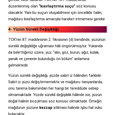
düzenlenmiş olan
“kısırlaştırma suçu”
söz konusu
olacaktır. Yani bu suçun oluşabilmesi için öncelikle failin,
mağduru kısırlaştırma amacıyla hareket etmemesi gerekir.
4- Yüzün Sürekli Değişikliği;
TCK’nın 87. maddesinin 2. fıkrasının (d) bendinde, yüzünün
sürekli değişikliğe uğraması hâli öngörülmüştür. Yukarıda
da belirttiğimiz üzere, yüz; “alın, göz, burun, ağız, kulak,
yanak ve çenenin bulunduğu ön bölüm” anlamına
gelmektedir.
Yüzün sürekli değişikliği, yüzde sabit iz hâlinden farklıdır.
Sabit iz yüzü değiştirmemekte ve mağduru tanıyanlarda,
onu tanıma bakımından her hangi bir tereddüde sebep
olmamaktadır. Yüzde sürekli değişiklik hâlinde ise, yüzün
doğal halinin bozulması söz konusu olmaktadır. Örneğin
mağdurun yüzüne
kezzap
atılması halinde işbu hal vuku
bulacaktır.