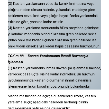
(3) Kasten yaralamanın vücutta kemik kırılmasına veya
çıkığına neden olması halinde, yukarıdaki maddeye göre
belirlenen ceza, kırık veya çıkığın hayat fonksiyonlarındaki
etkisine göre, yarısına kadar artırılır.
(4) Kasten yaralama sonucunda ölüm meydana gelmişse,
yukarıdaki maddenin birinci fıkrasına giren hallerde sekiz
yıldan oniki yıla kadar, üçüncü fıkrasına giren hallerde ise
oniki yıldan onsekiz yıla kadar hapis cezasına hükmolunur.
TCK m.88 – Kasten Yaralamanın İhmali Davranışla
İşlenmesi
(1) Kasten yaralamanın ihmali davranışla işlenmesi halinde,
verilecek ceza üçte ikisine kadar indirilebilir. Bu hükmün
uygulanmasında kasten öldürmenin ihmali davranışla
işlenmesine ilişkin koşullar göz önünde bulundurulur.
Madde metninden de açıkça düzenlendiği üzere, kasten
yaralama suçu; aşağıdaki hallerden herhangi birinin
gerçekleşmesi neticesinde oluşacaktır;