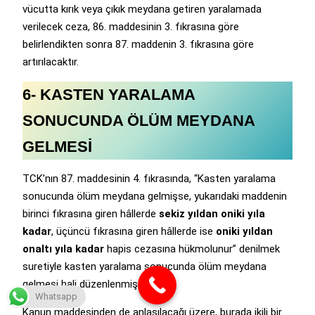
vücutta kırık veya çıkık meydana getiren yaralamada
verilecek ceza, 86. maddesinin 3. fıkrasına göre
belirlendikten sonra 87. maddenin 3. fıkrasına göre
artırılacaktır.
6- KASTEN YARALAMA
SONUCUNDA ÖLÜM MEYDANA
GELMESİ
TCK’nın 87. maddesinin 4. fıkrasında, “Kasten yaralama
sonucunda ölüm meydana gelmişse, yukarıdaki maddenin
birinci fıkrasına giren hâllerde
sekiz yıldan oniki yıla
kadar
, üçüncü fıkrasına giren hâllerde ise
oniki yıldan
onaltı yıla kadar
hapis cezasına hükmolunur” denilmek
suretiyle kasten yaralama sonucunda ölüm meydana
gelmesi hali düzenlenmiştir.
Whatsapp
Kanun maddesinden de anlaşılacağı üzere, burada ikili bir