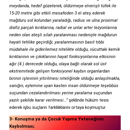
meydanda, hedef gözeterek, öldürmeye elverişli tüfek ile
15-20 metre gibi etkili mesafeden 3 el ateş ederek
mağduru sol kolundan yaraladığı, radius ve ulna proximal
diafiz parçalı kırıklarına, radial ve unlar arter lezyonlarına
neden olan ateşli silah yaralanması nedeniyle mağdurun
hayati tehlike geçirdiği, yaralanmasının basit tıbbi
müdahale ile giderilemez nitelikte olduğu, vücuttaki kemik
kırıklarının ve çıkıklarının hayat fonksiyonlarına etkisinin
ağır (4.) derecede olduğu, olaya bağlı olarak sol üst
ekstremitede gelişen fonksiyonel kaybın organlardan
birinin işlevinin yitirilmesi niteliğinde olduğu anlaşılmakla,
sanığın, eylemine uyan kasten insan öldürmeye teşebbüs
suçundan cezalandırılması yerine yaralama suçundan
yazılı şekilde karar verilmesi…”
şeklinde hüküm tesis
ederek işbu suçların farklılıklarını ortaya koymuştur.
3- Konuşma ya da Çocuk Yapma Yeteneğinin
Kaybolması;