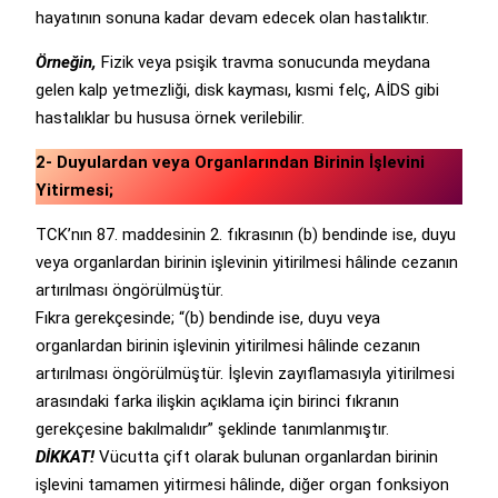
hayatının sonuna kadar devam edecek olan hastalıktır.
Örneğin,
Fizik veya psişik travma sonucunda meydana
gelen kalp yetmezliği, disk kayması, kısmi felç, AİDS gibi
hastalıklar bu hususa örnek verilebilir.
2- Duyulardan veya Organlarından Birinin İşlevini
Yitirmesi;
TCK’nın 87. maddesinin 2. fıkrasının (b) bendinde ise, duyu
veya organlardan birinin işlevinin yitirilmesi hâlinde cezanın
artırılması öngörülmüştür.
Fıkra gerekçesinde; “(b) bendinde ise, duyu veya
organlardan birinin işlevinin yitirilmesi hâlinde cezanın
artırılması öngörülmüştür. İşlevin zayıflamasıyla yitirilmesi
arasındaki farka ilişkin açıklama için birinci fıkranın
gerekçesine bakılmalıdır” şeklinde tanımlanmıştır.
DİKKAT!
Vücutta çift olarak bulunan organlardan birinin
işlevini tamamen yitirmesi hâlinde, diğer organ fonksiyon