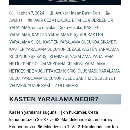
Haziran 7, 2024
Avukat Hasan Basri Sarı
Avukat
AĞIR CEZA HUKUKU
,
BTM İLE GİDERİLEBİLİR
YARALAMA
,
ceza davaları
,
Ceza Hukuku
,
KASTEN
YARALAMA
,
KASTEN YARALAMA SUÇLARI
,
KASTEN
YARALAMA SUÇU
,
KASTEN YARALAMA SUÇUNDA ŞİKAYET
,
KASTEN YARALAMA SUÇUNUN CEZASI
,
KASTEN YARALAMA
SUÇUNUN EŞE KARŞI İŞLENMESİ
,
YARALAMA
,
YARALAMA
NETİCESİNDE ÖLÜM MEYDANA GELMESİ
,
YARALAMA
NETİCESİNDE VÜCUTTA KEMİK KIRIĞI OLUŞMASI
,
YARALAMA
SUÇU
,
YARALAMA SUÇUNUN YÜZDE SABİT İZE SEBEBİYET
VERMESİ
,
YÜZDE SABİT İZ OLUŞMASI
KASTEN YARALAMA NEDİR?
Kasten yaralama suçuna ilişkin hükümler, Ceza
kanunumuzun 86-87 ve 88. Maddelerinde düzenlenmiştir.
Kanunumuzun 86. Maddesinin 1. Ve 2. Fıkralarında kasten