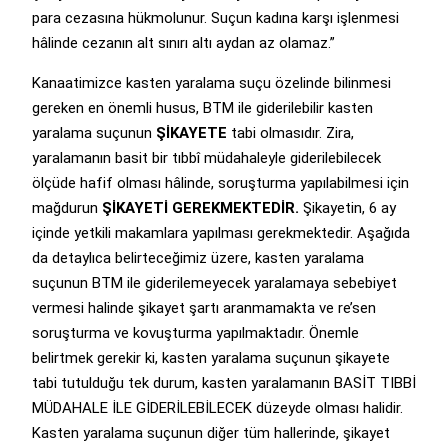
para cezasına hükmolunur. Suçun kadına karşı işlenmesi
hâlinde cezanın alt sınırı altı aydan az olamaz.”
Kanaatimizce kasten yaralama suçu özelinde bilinmesi
gereken en önemli husus, BTM ile giderilebilir kasten
yaralama suçunun
ŞİKAYETE
tabi olmasıdır. Zira,
yaralamanın basit bir tıbbî müdahaleyle giderilebilecek
ölçüde hafif olması hâlinde, soruşturma yapılabilmesi için
mağdurun
ŞİKAYETİ GEREKMEKTEDİR.
Şikayetin, 6 ay
içinde yetkili makamlara yapılması gerekmektedir. Aşağıda
da detaylıca belirteceğimiz üzere, kasten yaralama
suçunun BTM ile giderilemeyecek yaralamaya sebebiyet
vermesi halinde şikayet şartı aranmamakta ve re’sen
soruşturma ve kovuşturma yapılmaktadır. Önemle
belirtmek gerekir ki, kasten yaralama suçunun şikayete
tabi tutulduğu tek durum, kasten yaralamanın BASİT TIBBİ
MÜDAHALE İLE GİDERİLEBİLECEK düzeyde olması halidir.
Kasten yaralama suçunun diğer tüm hallerinde, şikayet