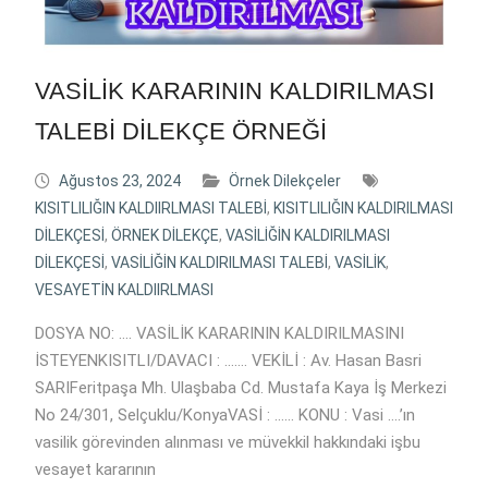
VASİLİK KARARININ KALDIRILMASI
TALEBİ DİLEKÇE ÖRNEĞİ
Ağustos 23, 2024
Örnek Dilekçeler
KISITLILIĞIN KALDIIRLMASI TALEBİ
,
KISITLILIĞIN KALDIRILMASI
DİLEKÇESİ
,
ÖRNEK DİLEKÇE
,
VASİLİĞİN KALDIRILMASI
DİLEKÇESİ
,
VASİLİĞİN KALDIRILMASI TALEBİ
,
VASİLİK
,
VESAYETİN KALDIIRLMASI
DOSYA NO: …. VASİLİK KARARININ KALDIRILMASINI
İSTEYENKISITLI/DAVACI : ……. VEKİLİ : Av. Hasan Basri
SARIFeritpaşa Mh. Ulaşbaba Cd. Mustafa Kaya İş Merkezi
No 24/301, Selçuklu/KonyaVASİ : …… KONU : Vasi ….’ın
vasilik görevinden alınması ve müvekkil hakkındaki işbu
vesayet kararının