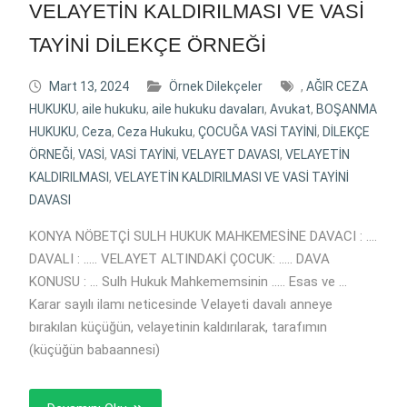
VELAYETİN KALDIRILMASI VE VASİ
TAYİNİ DİLEKÇE ÖRNEĞİ
Mart 13, 2024
Örnek Dilekçeler
,
AĞIR CEZA
HUKUKU
,
aile hukuku
,
aile hukuku davaları
,
Avukat
,
BOŞANMA
HUKUKU
,
Ceza
,
Ceza Hukuku
,
ÇOCUĞA VASİ TAYİNİ
,
DİLEKÇE
ÖRNEĞİ
,
VASİ
,
VASİ TAYİNİ
,
VELAYET DAVASI
,
VELAYETİN
KALDIRILMASI
,
VELAYETİN KALDIRILMASI VE VASİ TAYİNİ
DAVASI
KONYA NÖBETÇİ SULH HUKUK MAHKEMESİNE DAVACI : ….
DAVALI : ….. VELAYET ALTINDAKİ ÇOCUK: ….. DAVA
KONUSU : … Sulh Hukuk Mahkememsinin ….. Esas ve …
Karar sayılı ilamı neticesinde Velayeti davalı anneye
bırakılan küçüğün, velayetinin kaldırılarak, tarafımın
(küçüğün babaannesi)