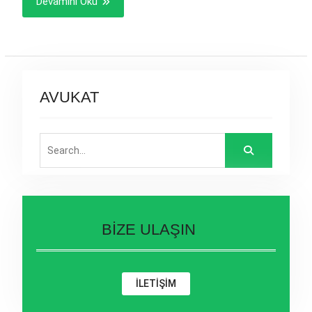
Devamını Oku
AVUKAT
Search
for:
BİZE ULAŞIN
İLETİŞİM