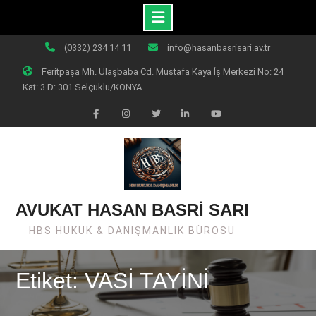
Skip
(0332) 234 14 11
info@hasanbasrisari.av.tr
to
Feritpaşa Mh. Ulaşbaba Cd. Mustafa Kaya İş Merkezi No: 24
content
Kat: 3 D: 301 Selçuklu/KONYA
Facebook
Instagram
Twiter
Linkedin
Youtube
AVUKAT HASAN BASRİ SARI
HBS HUKUK & DANIŞMANLIK BÜROSU
Etiket: VASİ TAYİNİ