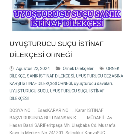
UYUŞTURUCU SUÇU İSTİNAF
DİLEKÇESİ ÖRNEĞİ
Ağustos 22, 2024
Örnek Dilekçeler
ÖRNEK
DİLEKÇE
,
SANIK İSTİNAF DİLEKÇESİ
,
UYUŞTURUCU CEZASINA
KARŞI İSTİNAF DİLEKÇESİ ÖRNEĞİ
,
uyuşturucu davaları
,
UYUŞTURUCU SUÇU
,
UYUŞTURUCU SUÇU İSTİNAF
DİLEKÇESİ
DOSYA NO : … EsasKARAR NO : ….Karar İSTİNAF
BAŞVURUSUNDA BULUNANSANIK : ……. MÜDAFİİ : Av.
Hasan Basri SARIFeritpaşa Mh. Ulaşbaba Cd. Mustafa
Kaya İş Merkezi No 24/ 301, Selçuklu/ KonyaSUÇ :