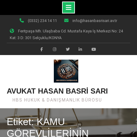
Skip
(0332) 234 14 11
info@hasanbasrisari.av.tr
to
Feritpaşa Mh. Ulaşbaba Cd. Mustafa Kaya İş Merkezi No: 24
content
Kat: 3 D: 301 Selçuklu/KONYA
Facebook
Instagram
Twiter
Linkedin
Youtube
AVUKAT HASAN BASRİ SARI
HBS HUKUK & DANIŞMANLIK BÜROSU
Etiket: KAMU
GÖREVLİLERİNİN