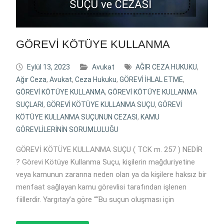
GÖREVİ KÖTÜYE KULLANMA
Eylül 13, 2023
Avukat
AĞIR CEZA HUKUKU
,
Ağır Ceza
,
Avukat
,
Ceza Hukuku
,
GÖREVİ İHLAL ETME
,
GÖREVİ KÖTÜYE KULLANMA
,
GÖREVİ KÖTÜYE KULLANMA
SUÇLARI
,
GÖREVİ KÖTÜYE KULLANMA SUÇU
,
GÖREVİ
KÖTÜYE KULLANMA SUÇUNUN CEZASI
,
KAMU
GÖREVLİLERİNİN SORUMLULUĞU
GÖREVİ KÖTÜYE KULLANMA SUÇU ( TCK m. 257 ) NEDİR
? Görevi Kötüye Kullanma Suçu, kişilerin mağduriyetine
veya kamunun zararına neden olan ya da kişilere haksız bir
menfaat sağlayan kamu görevlisi tarafından işlenen
fiillerdir. Yargıtay’a göre ““Bu suçun oluşması için