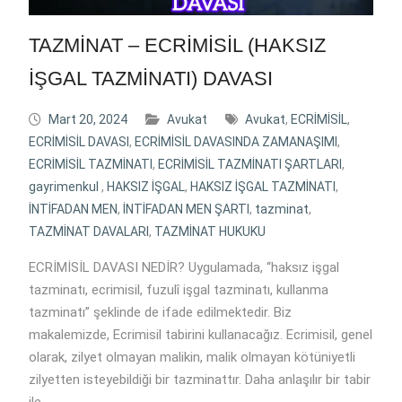
TAZMİNAT – ECRİMİSİL (HAKSIZ
İŞGAL TAZMİNATI) DAVASI
Mart 20, 2024
Avukat
Avukat
,
ECRİMİSİL
,
ECRİMİSİL DAVASI
,
ECRİMİSİL DAVASINDA ZAMANAŞIMI
,
ECRİMİSİL TAZMİNATI
,
ECRİMİSİL TAZMİNATI ŞARTLARI
,
gayrimenkul
,
HAKSIZ İŞGAL
,
HAKSIZ İŞGAL TAZMİNATI
,
İNTİFADAN MEN
,
İNTİFADAN MEN ŞARTI
,
tazminat
,
TAZMİNAT DAVALARI
,
TAZMİNAT HUKUKU
ECRİMİSİL DAVASI NEDİR? Uygulamada, “haksız işgal
tazminatı, ecrimisil, fuzulî işgal tazminatı, kullanma
tazminatı” şeklinde de ifade edilmektedir. Biz
makalemizde, Ecrimisil tabirini kullanacağız. Ecrimisil, genel
olarak, zilyet olmayan malikin, malik olmayan kötüniyetli
zilyetten isteyebildiği bir tazminattır. Daha anlaşılır bir tabir