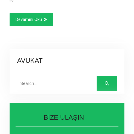
ile
Devamını Oku
AVUKAT
Search
for:
BİZE ULAŞIN