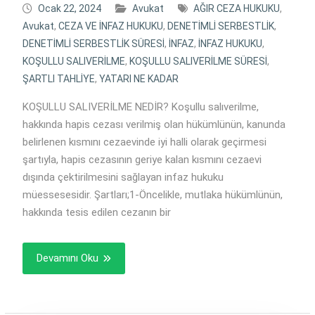
Ocak 22, 2024
Avukat
AĞIR CEZA HUKUKU
,
Avukat
,
CEZA VE İNFAZ HUKUKU
,
DENETİMLİ SERBESTLİK
,
DENETİMLİ SERBESTLİK SÜRESİ
,
İNFAZ
,
İNFAZ HUKUKU
,
KOŞULLU SALIVERİLME
,
KOŞULLU SALIVERİLME SÜRESİ
,
ŞARTLI TAHLİYE
,
YATARI NE KADAR
KOŞULLU SALIVERİLME NEDİR? Koşullu salıverilme,
hakkında hapis cezası verilmiş olan hükümlünün, kanunda
belirlenen kısmını cezaevinde iyi halli olarak geçirmesi
şartıyla, hapis cezasının geriye kalan kısmını cezaevi
dışında çektirilmesini sağlayan infaz hukuku
müessesesidir. Şartları;1-Öncelikle, mutlaka hükümlünün,
hakkında tesis edilen cezanın bir
Devamını Oku