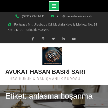
Skip
(0332) 234 14 11
info@hasanbasrisari.av.tr
to
Feritpaşa Mh. Ulaşbaba Cd. Mustafa Kaya İş Merkezi No: 24
content
Kat: 3 D: 301 Selçuklu/KONYA
Facebook
Instagram
Twiter
Linkedin
Youtube
AVUKAT HASAN BASRİ SARI
HBS HUKUK & DANIŞMANLIK BÜROSU
Etiket: anlaşma boşanma