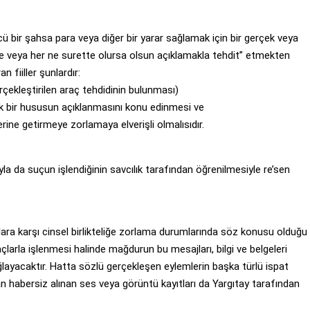
bir şahsa para veya diğer bir yarar sağlamak için bir gerçek veya
 ile veya her ne surette olursa olsun açıklamakla tehdit” etmekten
 fiiller şunlardır:
rçekleştirilen araç tehdidinin bulunması)
cek bir hususun açıklanmasını konu edinmesi ve
rine getirmeye zorlamaya elverişli olmalısıdır.
yla da suçun işlendiğinin savcılık tarafından öğrenilmesiyle re’sen
nlara karşı cinsel birlikteliğe zorlama durumlarında söz konusu olduğu
çlarla işlenmesi halinde mağdurun bu mesajları, bilgi ve belgeleri
ayacaktır. Hatta sözlü gerçekleşen eylemlerin başka türlü ispat
an habersiz alınan ses veya görüntü kayıtları da Yargıtay tarafından