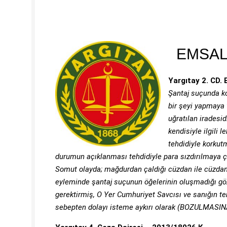
EMSAL
Yargıtay 2. CD.
Şantaj suçunda ko
bir şeyi yapmaya
uğratılan iradesi
kendisiyle ilgili
tehdidiyle korkutm
durumun açıklanması tehdidiyle para sızdırılmaya ç
Somut olayda; mağdurdan çaldığı cüzdan ile cüzdanı
eyleminde şantaj suçunun öğelerinin oluşmadığı gö
gerektirmiş, O Yer Cumhuriyet Savcısı ve sanığın te
sebepten dolayı isteme aykırı olarak (BOZULMASINA),