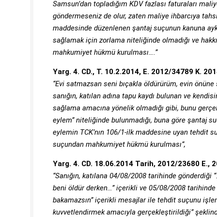
Samsun’dan topladığım KDV fazlası faturaları maliy
göndermeseniz de olur,
zaten maliye ihbarcıya tahsi
maddesinde düzenlenen şantaj suçunun kanuna ayk
sağlamak için zorlama niteliğinde olmadığı ve hak
mahkumiyet hükmü kurulması….”
Yarg. 4. CD., T. 10.2.2014, E. 2012/34789 K. 20
“Evi satmazsan seni bıçakla öldürürüm, evin önüne 
sanığın, katılan adına tapu kaydı bulunan ve kendisini
sağlama amacına yönelik olmadığı
gibi, bunu gerç
eylem”
niteliğinde bulunmadığı, buna göre şantaj 
eylemin TCK’nın 106/1-ilk maddesine uyan tehdit 
suçundan mahkumiyet hükmü kurulması”,
Yarg. 4. CD. 18.06.2014 Tarih, 2012/23680 E.,
“Sanığın, katılana 04/08/2008 tarihinde gönderdiği “
beni öldür derken…” içerikli ve 05/08/2008 tarihind
bakamazsın” içerikli
mesajlar ile tehdit suçunu işle
kuvvetlendirmek amacıyla gerçekleştirildiği” şekli