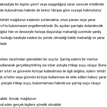
ıyla bir kişinin şeref veya saygınlığına zarar verecek nitelikteki
nde bulunulması halinde de birinci fıkraya göre cezaya hükmolunur.
tehdit mağdurun iradesini zorlamakta, onun parası veya yarar
arrufta bulunmasını engellemektedir. Bu açıdan şantajla dolandıncılık
ağdur hile ve desiseyle hataya düşürülüp malvarlığı üzerinde yanlış
uşturduğu baskıyla iradesi bu yönde olmadığı halde malvarlığı ve yarar
adır.
rkes tarafından işlenebilen bir suçtur. Şantaj eylemi bir memur
llanarak gerçekleştirilmiş ise icbar yoluyla irtikap suçu oluşur. Buna
sıfat ve görevinin kötüye kullanılması ile ilgili değilse, eylem tehdit
k sıfatını veya görevini kötüye kullanması ile elde edilen haksız yarar
 yoluyla irtikap suçu, bulunmaması halinde.ise şantaj suçu oluşur
abilir. Ancak, mağdurun
il eden gerçek kişilere yönelik olmalıdır.