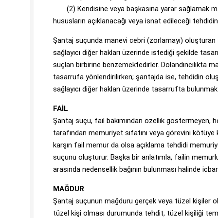
(2) Kendisine veya başkasına yarar sağlamak maksad
hususların açıklanacağı veya isnat edileceği tehdidi
Şantaj suçunda manevi cebri (zorlamayı) oluşturan 
sağlayıcı diğer hakları üzerinde istediği şekilde tas
suçlan birbirine benzemektedirler. Dolandıncılıkta m
tasarrufa yönlendirilirken; şantajda ise, tehdidin ol
sağlayıcı diğer haklan üzerinde tasarrufta bulunmakt
FAİL
Şantaj suçu, fail bakımından özellik göstermeyen, he
tarafından memuriyet sıfatını veya görevini kötüye ku
karşın fail memur da olsa açıklama tehdidi memuriyet 
suçunu oluşturur. Başka bir anlatımla, failin memurlu
arasında nedensellik bağının bulunması halinde icbar
MAĞDUR
Şantaj suçunun mağduru gerçek veya tüzel kişiler ol
tüzel kişi olması durumunda tehdit, tüzel kişiliği tems