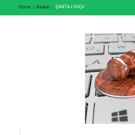
ŞANTAJ SUÇU
Home
Avukat