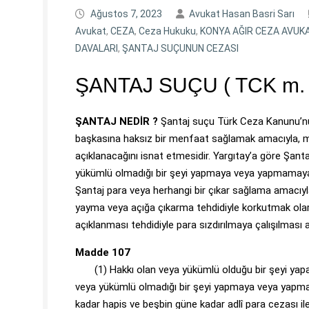
Ağustos 7, 2023
Avukat Hasan Basri Sarı
Avukat
,
CEZA
,
Ceza Hukuku
,
KONYA AĞIR CEZA AVUKA
DAVALARI
,
ŞANTAJ SUÇUNUN CEZASI
ŞANTAJ SUÇU ( TCK m. 
ŞANTAJ NEDİR ?
Şantaj suçu Türk Ceza Kanunu’nun
başkasına haksız bir menfaat sağlamak amacıyla, m
açıklanacağını isnat etmesidir. Yargıtay’a göre Şant
yükümlü olmadığı bir şeyi yapmaya veya yapmamaya y
Şantaj para veya herhangi bir çıkar sağlama amacıyla b
yayma veya açığa çıkarma tehdidiyle korkutmak olarak
açıklanması tehdidiyle para sızdırılmaya çalışılması
Madde 107
(1) Hakkı olan veya yükümlü olduğu bir şeyi yapac
veya yükümlü olmadığı bir şeyi yapmaya veya yapmama
kadar hapis ve beşbin güne kadar adlî para cezası ile 