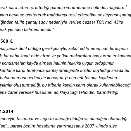
yarak para istemiş, istediği paranın verilmemesi halinde, mağdure İ…
bulunan herkese göstererek mağdureyi rezil edeceğini söyleyerek şantaj
diğinden failin şantaj suçu nedeniyle verilen cezası TCK md. 43’te
rak yeniden belirlenmelidir.”
9568 K.
dı, yasak delil olduğu gerekçesiyle, kabul edilmemiş ise de, kişinin
rak, bir daha kanıt elde etme ve yetkili makamlara başvurma imkanını
ığı konuşmaları kayda alması halinin hukuka uygun olduğunun
tılana karşı telefonda şantaj niteliğinde sözler söylediği sırada bu
n bulunmaması nedeniyle konuşmayı cep telefonuna kaydeden
ırılık oluşturmadığı, bu itibarla kaydın kanıt olarak kullanılabileceği
ğına zarar verecek hususları açıklayacağı tehdidini barındırdığı
.4.2014
 nedeniyle tazminat ve sigorta alacağı olduğu
ve alacağını alamadığı
lan’’… parayı benim
hesabıma yatırmazsanız 2007 yılında size