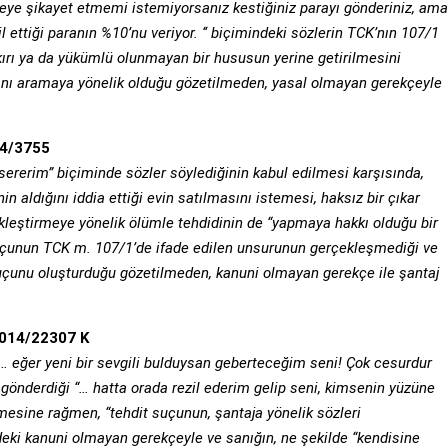
eye şikayet etmemi istemiyorsanız kestiğiniz parayı gönderiniz, ama
l ettiği paranın %10’nu veriyor. ‘‘ biçimindeki sözlerin TCK’nın
107/1
ırı ya da yükümlü olunmayan bir
hususun yerine getirilmesini
kını aramaya
yönelik olduğu gözetilmeden, yasal olmayan gerekçeyle
14/3755
sererim” biçiminde sözler söylediğinin
kabul edilmesi karşısında,
n aldığını iddia ettiği evin satılmasını istemesi, haksız bir çıkar
ekleştirmeye yönelik ölümle tehdidinin de “yapmaya hakkı olduğu bir
suçunun TCK m. 107/1’de ifade edilen unsurunun
gerçekleşmediği ve
suçunu oluşturduğu
gözetilmeden, kanuni olmayan gerekçe ile şantaj
 2014/22307 K
… eğer yeni bir sevgili bulduysan
geberteceğim seni! Çok cesurdur
e
gönderdiği “… hatta orada rezil ederim gelip seni, kimsenin yüzüne
mesine rağmen, “tehdit suçunun, şantaja yönelik sözleri
ndeki kanuni olmayan gerekçeyle ve sanığın, ne
şekilde “kendisine