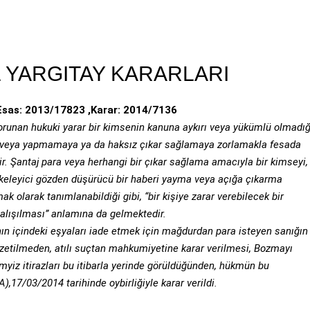
 YARGITAY KARARLARI
 Esas: 2013/17823 ,Karar: 2014/7136
runan hukuki yarar bir kimsenin kanuna aykırı veya yükümlü olmadığ
 veya yapmamaya ya da haksız çıkar sağlamaya zorlamakla fesada
dir. Şantaj para veya herhangi bir çıkar sağlama amacıyla bir kimseyi,
 lekeleyici gözden düşürücü bir haberi yayma veya açığa çıkarma
ak olarak tanımlanabildiği gibi, “bir kişiye zarar verebilecek bir
alışılması” anlamına da gelmektedir.
n içindeki eşyaları iade etmek için mağdurdan para isteyen sanığın
zetilmeden, atılı suçtan mahkumiyetine karar verilmesi, Bozmayı
myiz itirazları bu itibarla yerinde görüldüğünden, hükmün bu
17/03/2014 tarihinde oybirliğiyle karar verildi.