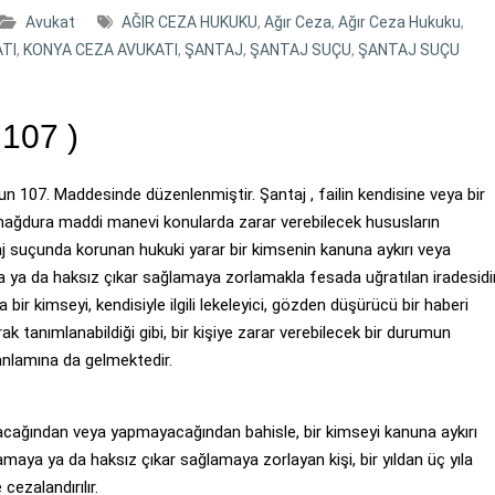
Avukat
AĞIR CEZA HUKUKU
,
Ağır Ceza
,
Ağır Ceza Hukuku
,
TI
,
KONYA CEZA AVUKATI
,
ŞANTAJ
,
ŞANTAJ SUÇU
,
ŞANTAJ SUÇU
107 )
 107. Maddesinde düzenlenmiştir. Şantaj , failin kendisine veya bir
ağdura maddi manevi konularda zarar verebilecek hususların
aj suçunda korunan hukuki yarar bir kimsenin kanuna aykırı veya
a da haksız çıkar sağlamaya zorlamakla fesada uğratılan iradesidir
ir kimseyi, kendisiyle ilgili lekeleyici, gözden düşürücü bir haberi
 tanımlanabildiği gibi, bir kişiye zarar verebilecek bir durumun
 anlamına da gelmektedir.
ağından veya yapmayacağından bahisle, bir kimseyi kanuna aykırı
ya ya da haksız çıkar sağlamaya zorlayan kişi, bir yıldan üç yıla
cezalandırılır.