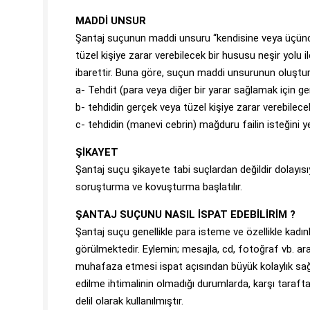
MADDİ UNSUR
Şantaj suçunun maddi unsuru “kendisine veya üçüncü 
tüzel kişiye zarar verebilecek bir hususu neşir yolu
ibarettir. Buna göre, suçun maddi unsurunun oluşturan
a- Tehdit (para veya diğer bir yarar sağlamak için ge
b- tehdidin gerçek veya tüzel kişiye zarar verebile
c- tehdidin (manevi cebrin) mağduru failin isteğini ye
ŞİKAYET
Şantaj suçu şikayete tabi suçlardan değildir dolayısı
soruşturma ve kovuşturma başlatılır.
ŞANTAJ SUÇUNU NASIL İSPAT EDEBİLİRİM ?
Şantaj suçu genellikle para isteme ve özellikle kadı
görülmektedir. Eylemin; mesajla, cd, fotoğraf vb. ara
muhafaza etmesi ispat açısından büyük kolaylık sağl
edilme ihtimalinin olmadığı durumlarda, karşı taraft
delil olarak kullanılmıştır.