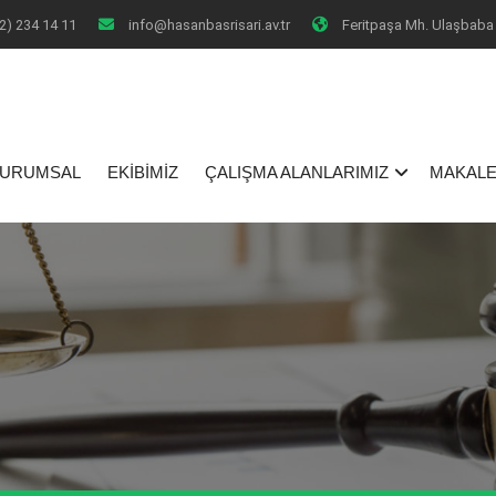
2) 234 14 11
info@hasanbasrisari.av.tr
Feritpaşa Mh. Ulaşbaba 
I
URUMSAL
EKİBİMİZ
ÇALIŞMA ALANLARIMIZ
MAKALE