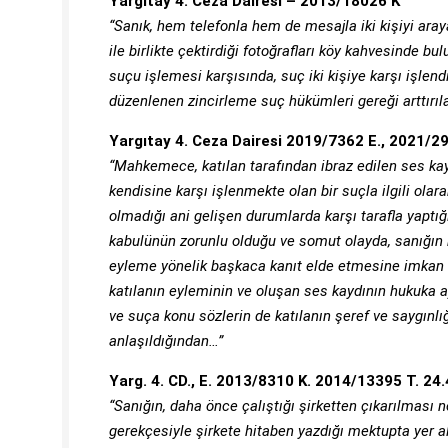
Yargıtay 4. Ceza Dairesi – 2013/18026 K
“Sanık, hem telefonla hem de mesajla iki kişiyi ara
ile birlikte çektirdiği fotoğrafları köy kahvesinde 
suçu işlemesi karşısında, suç iki kişiye karşı işlen
düzenlenen zincirleme suç hükümleri gereği arttırıla
Yargıtay 4. Ceza Dairesi 2019/7362 E., 2021/2
“Mahkemece, katılan tarafından ibraz edilen ses kay
kendisine karşı işlenmekte olan bir suçla ilgili ola
olmadığı ani gelişen durumlarda karşı tarafla yapt
kabulünün zorunlu olduğu ve somut olayda, sanığın ka
eyleme yönelik başkaca kanıt elde etmesine imka
katılanın eyleminin ve oluşan ses kaydının hukuka ayk
ve suça konu sözlerin de katılanın şeref ve saygınlı
anlaşıldığından…”
Yarg. 4. CD., E. 2013/8310 K. 2014/13395 T. 24
“Sanığın, daha önce çalıştığı şirketten çıkarılması
gerekçesiyle şirkete hitaben yazdığı mektupta yer a