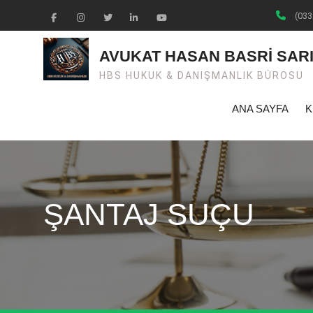
Skip
(033
to
Facebook
Instagram
Twiter
Linkedin
Youtube
content
AVUKAT HASAN BASRİ SAR
HBS HUKUK & DANIŞMANLIK BÜROSU
ANA SAYFA
K
ŞANTAJ SUÇU