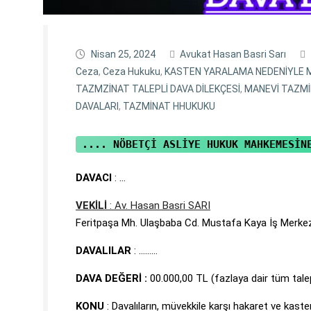
Nisan 25, 2024
Avukat Hasan Basri Sarı
Ceza
,
Ceza Hukuku
,
KASTEN YARALAMA NEDENİYLE 
TAZMZİNAT TALEPLİ DAVA DİLEKÇESİ
,
MANEVİ TAZM
DAVALARI
,
TAZMİNAT HHUKUKU
 .... NÖBETÇİ ASLİYE HUKUK MAHKEMESİN
DAVACI
: …
VEKİLİ
: Av. Hasan Basri SARI
Feritpaşa Mh. Ulaşbaba Cd. Mustafa Kaya İş Merke
DAVALILAR
: ………
DAVA DEĞERİ :
00.000,00 TL (fazlaya dair tüm talep
KONU
: Davalıların, müvekkile karşı hakaret ve kast