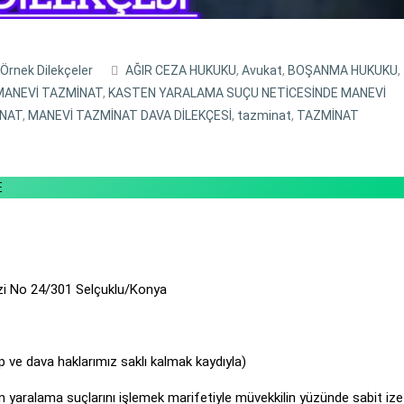
Örnek Dilekçeler
AĞIR CEZA HUKUKU
,
Avukat
,
BOŞANMA HUKUKU
,
MANEVİ TAZMİNAT
,
KASTEN YARALAMA SUÇU NETİCESİNDE MANEVİ
İNAT
,
MANEVİ TAZMİNAT DAVA DİLEKÇESİ
,
tazminat
,
TAZMİNAT
E 
zi No 24/301 Selçuklu/Konya
 ve dava haklarımız saklı kalmak kaydıyla)
en yaralama suçlarını işlemek marifetiyle müvekkilin yüzünde sabit ize