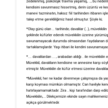
zedelenmiş, psikolojik travma yaşamış, …, bu nedenl
kendisini savunmasız hissetmiş, derin üzüntü ve ked
manevi tazminatın, haksız fiil tarihinden itibaren işle
talep etme gerekliliğimiz hasıl olmuştur. Şöyle ki;
*Olay günü olan … tarihinde; davalılar (…), müvekkilin 
şeklinde küfürler ederek müvekkilin üzerine yürümüşl
savunamayacak durumda olmasından faydalanan davalı
tartaklamışlardır. Yaşı itibari ile kendini savunamaya
*….. davalılardan …. , arabadan aldığı .. ile müvekkili
Müvekkil, davalıların kendisine ve annesine karşı sö
etmiştir. Müvekkilin de küfür etmesi üzerine davalılar
*Müvekkil, her ne kadar direnmeye çalışmışsa da yaş
karşı koyması mümkün olmamıştır. Can havliyle kend
hatırlayamamaktadır. Zira .. kişi tarafından darp ed
Müvekkilin,…. Dilekçemizin ekinde sayın mahkemeni
açıkça görülmektedir.