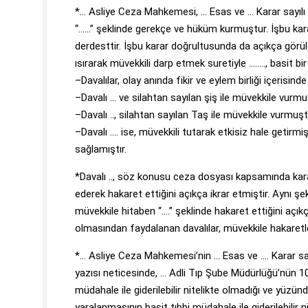
*… Asliye Ceza Mahkemesi, … Esas ve … Karar sayılı 
“……” şeklinde gerekçe ve hüküm kurmuştur. İşbu karar
derdesttir. İşbu karar doğrultusunda da açıkça görüld
ısırarak müvekkili darp etmek suretiyle …….., basit bi
–Davalılar, olay anında fikir ve eylem birliği içerisind
–Davalı … ve silahtan sayılan şiş ile müvekkile vurmu
–Davalı .., silahtan sayılan Taş ile müvekkile vurmuşt
–Davalı …. ise, müvekkili tutarak etkisiz hale getirm
sağlamıştır.
*Davalı .., söz konusu ceza dosyası kapsamında kara
ederek hakaret ettiğini açıkça ikrar etmiştir. Aynı şe
müvekkile hitaben “….” şeklinde hakaret ettiğini aç
olmasından faydalanan davalılar, müvekkile hakaretl
*… Asliye Ceza Mahkemesi’nin … Esas ve …. Karar say
yazısı neticesinde, … Adli Tıp Şube Müdürlüğü’nün 10
müdahale ile giderilebilir nitelikte olmadığı ve yüzün
yaralanmasının basit tıbbi müdahale ile giderilebilir 