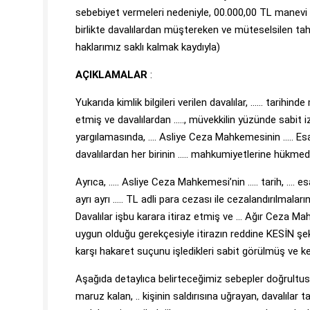
sebebiyet vermeleri nedeniyle, 00.000,00 TL manevi taz
birlikte davalılardan müştereken ve müteselsilen tahs
haklarımız saklı kalmak kaydıyla)
AÇIKLAMALAR
:
Yukarıda kimlik bilgileri verilen davalılar, …… tarihi
etmiş ve davalılardan ….., müvekkilin yüzünde sabit 
yargılamasında, …. Asliye Ceza Mahkemesinin ….. E
davalılardan her birinin ….. mahkumiyetlerine hükmed
Ayrıca, ….. Asliye Ceza Mahkemesi’nin ….. tarih, …. es
ayrı ayrı ….. TL adli para cezası ile cezalandırılmala
Davalılar işbu karara itiraz etmiş ve … Ağır Ceza Mahk
uygun olduğu gerekçesiyle itirazın reddine KESİN şek
karşı hakaret suçunu işledikleri sabit görülmüş ve ke
Aşağıda detaylıca belirteceğimiz sebepler doğrultus
maruz kalan, .. kişinin saldırısına uğrayan, davalılar 