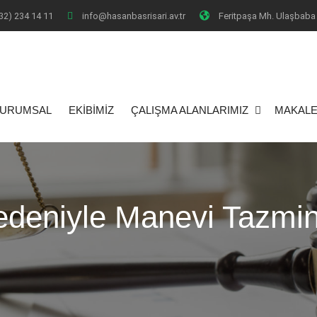
32) 234 14 11
info@hasanbasrisari.av.tr
Feritpaşa Mh. Ulaşbaba 
I
URUMSAL
EKİBİMİZ
ÇALIŞMA ALANLARIMIZ
MAKALE
deniyle Manevi Tazmin