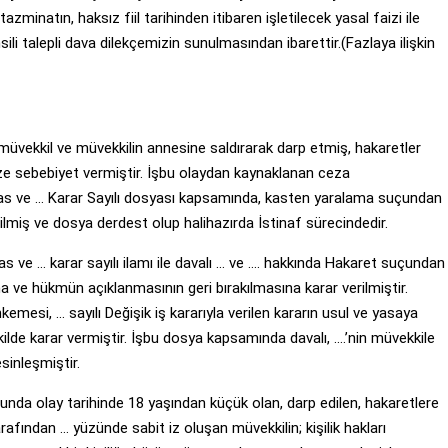
minatın, haksız fiil tarihinden itibaren işletilecek yasal faizi ile
ili talepli dava dilekçemizin sunulmasından ibarettir.(Fazlaya ilişkin
nde müvekkil ve müvekkilin annesine saldırarak darp etmiş, hakaretler
ize sebebiyet vermiştir. İşbu olaydan kaynaklanan ceza
sas ve … Karar Sayılı dosyası kapsamında, kasten yaralama suçundan
ilmiş ve dosya derdest olup halihazırda İstinaf sürecindedir.
as ve … karar sayılı ilamı ile davalı … ve …. hakkında Hakaret suçundan
rına ve hükmün açıklanmasının geri bırakılmasına karar verilmiştir.
emesi, … sayılı Değişik iş kararıyla verilen kararın usul ve yasaya
ilde karar vermiştir. İşbu dosya kapsamında davalı, ….’nin müvekkile
sinleşmiştir.
unda olay tarihinde 18 yaşından küçük olan, darp edilen, hakaretlere
tarafından … yüzünde sabit iz oluşan müvekkilin; kişilik hakları