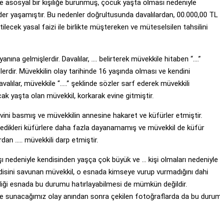
e asosyal bir kişiliğe bürünmüş, çocuk yaşta olması nedeniyle
er yaşamıştır. Bu nedenler doğrultusunda davalılardan, 00.000,00 TL
tilecek yasal faizi ile birlikte müştereken ve müteselsilen tahsilini
yanına gelmişlerdir. Davalılar, …. belirterek müvekkile hitaben “….”
erdir. Müvekkilin olay tarihinde 16 yaşında olması ve kendini
lar, müvekkile “…..” şeklinde sözler sarf ederek müvekkili
cak yaşta olan müvekkil, korkarak evine gitmiştir.
n evini basmış ve müvekkilin annesine hakaret ve küfürler etmiştir.
yledikleri küfürlere daha fazla dayanamamış ve müvekkil de küfür
dan ….. müvekkili darp etmiştir.
ı nedeniyle kendisinden yaşça çok büyük ve … kişi olmaları nedeniyle
isini savunan müvekkil, o esnada kimseye vurup vurmadığını dahi
ildiği esnada bu durumu hatırlayabilmesi de mümkün değildir.
ze sunacağımız olay anından sonra çekilen fotoğraflarda da bu duru