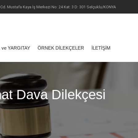
Cd. Mustafa Kaya İş Merkezi No: 24 Kat: 3 D: 301 Selçuklu/KONYA
 ve YARGITAY
ÖRNEK DİLEKÇELER
İLETİŞİM
at Dava Dilekçesi