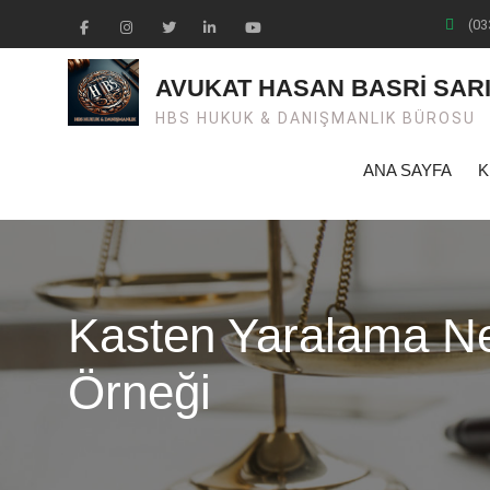
Skip
(03
to
Facebook
Instagram
Twiter
Linkedin
Youtube
content
AVUKAT HASAN BASRİ SAR
HBS HUKUK & DANIŞMANLIK BÜROSU
ANA SAYFA
K
Kasten Yaralama Ne
Örneği