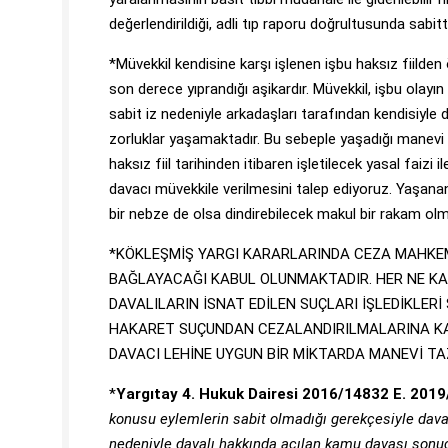
değerlendirildiği, adli tıp raporu doğrultusunda sabitti
*Müvekkil kendisine karşı işlenen işbu haksız fiilde
son derece yıprandığı aşikardır. Müvekkil, işbu olayı
sabit iz nedeniyle arkadaşları tarafından kendisiyle 
zorluklar yaşamaktadır. Bu sebeple yaşadığı manevi
haksız fiil tarihinden itibaren işletilecek yasal faizi
davacı müvekkile verilmesini talep ediyoruz. Yaşanan
bir nebze de olsa dindirebilecek makul bir rakam ol
*KÖKLEŞMİŞ YARGI KARARLARINDA CEZA MAHKEM
BAĞLAYACAĞI KABUL OLUNMAKTADIR. HER NE KA
DAVALILARIN İSNAT EDİLEN SUÇLARI İŞLEDİKLER
HAKARET SUÇUNDAN CEZALANDIRILMALARINA KAR
DAVACI LEHİNE UYGUN BİR MİKTARDA MANEVİ TA
*
Yargıtay 4. Hukuk Dairesi 2016/14832 E. 2019/
konusu eylemlerin sabit olmadığı gerekçesiyle davan
nedeniyle davalı hakkında açılan kamu davası sonu