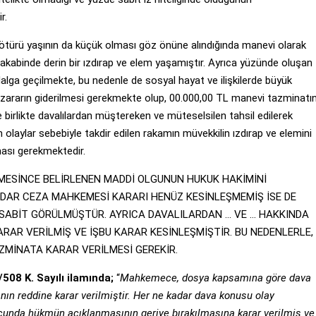
r.
n ötürü yaşının da küçük olması göz önüne alındığında manevi olarak
n akabinde derin bir ızdırap ve elem yaşamıştır. Ayrıca yüzünde oluşan
dalga geçilmekte, bu nedenle de sosyal hayat ve ilişkilerde büyük
 zararın giderilmesi gerekmekte olup, 00.000,00 TL manevi tazminatın
 ile birlikte davalılardan müştereken ve müteselsilen tahsil edilerek
 olaylar sebebiyle takdir edilen rakamın müvekkilin ızdırap ve elemini
ması gerekmektedir.
ESİNCE BELİRLENEN MADDİ OLGUNUN HUKUK HAKİMİNİ
DAR CEZA MAHKEMESİ KARARI HENÜZ KESİNLEŞMEMİŞ İSE DE
İ SABİT GÖRÜLMÜŞTÜR. AYRICA DAVALILARDAN … VE … HAKKINDA
AR VERİLMİŞ VE İŞBU KARAR KESİNLEŞMİŞTİR. BU NEDENLERLE,
ZMİNATA KARAR VERİLMESİ GEREKİR.
508 K. Sayılı ilamında;
“
Mahkemece, dosya kapsamına göre dava
ın reddine karar verilmiştir. Her ne kadar dava konusu olay
cunda hükmün açıklanmasının geriye bırakılmasına karar verilmiş ve