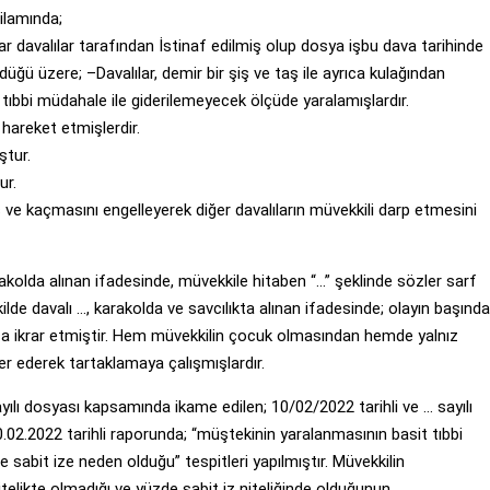
ilamında;
 davalılar tarafından İstinaf edilmiş olup dosya işbu dava tarihinde
üğü üzere; –Davalılar, demir bir şiş ve taş ile ayrıca kulağından
r tıbbi müdahale ile giderilemeyecek ölçüde yaralamışlardır.
e hareket etmişlerdir.
ştur.
ur.
iş ve kaçmasını engelleyerek diğer davalıların müvekkili darp etmesini
kolda alınan ifadesinde, müvekkile hitaben “…” şeklinde sözler sarf
kilde davalı …, karakolda ve savcılıkta alınan ifadesinde; olayın başında
ıkça ikrar etmiştir. Hem müvekkilin çocuk olmasından hemde yalnız
er ederek tartaklamaya çalışmışlardır.
ılı dosyası kapsamında ikame edilen; 10/02/2022 tarihli ve … sayılı
.02.2022 tarihli raporunda; “müştekinin yaralanmasının basit tıbbi
de sabit ize neden olduğu” tespitleri yapılmıştır. Müvekkilin
nitelikte olmadığı ve yüzde sabit iz niteliğinde olduğunun