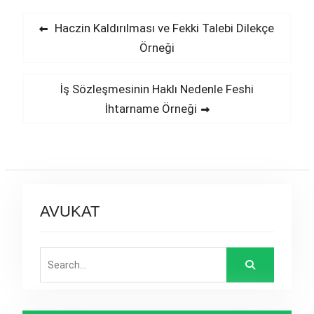
Yazı
Previous
Haczin Kaldırılması ve Fekki Talebi Dilekçe
post:
Örneği
gezinmesi
Next
İş Sözleşmesinin Haklı Nedenle Feshi
post:
İhtarname Örneği
AVUKAT
Search
for: