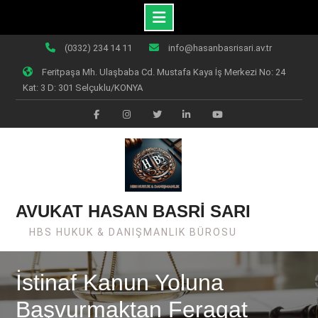
Skip
(0332) 234 14 11
info@hasanbasrisari.av.tr
to
Feritpaşa Mh. Ulaşbaba Cd. Mustafa Kaya İş Merkezi No: 24
content
Kat: 3 D: 301 Selçuklu/KONYA
Facebook
Instagram
Twiter
Linkedin
Youtube
AVUKAT HASAN BASRİ SARI
HBS HUKUK & DANIŞMANLIK BÜROSU
İstinaf Kanun Yoluna
Başvurmaktan Feragat