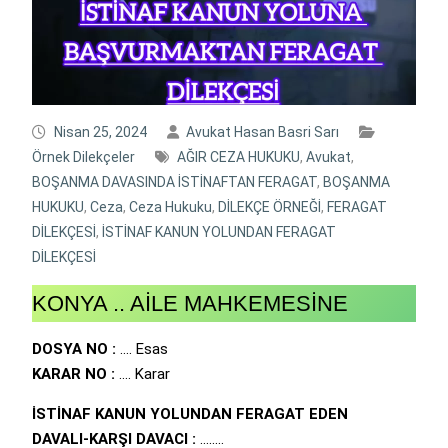
Nisan 25, 2024
Avukat Hasan Basri Sarı
Örnek Dilekçeler
AĞIR CEZA HUKUKU
,
Avukat
,
BOŞANMA DAVASINDA İSTİNAFTAN FERAGAT
,
BOŞANMA
HUKUKU
,
Ceza
,
Ceza Hukuku
,
DİLEKÇE ÖRNEĞİ
,
FERAGAT
DİLEKÇESİ
,
İSTİNAF KANUN YOLUNDAN FERAGAT
DİLEKÇESİ
KONYA .. AİLE MAHKEMESİNE
DOSYA NO :
…. Esas
KARAR NO :
…. Karar
İSTİNAF KANUN YOLUNDAN FERAGAT EDEN
DAVALI-KARŞI DAVACI :
……..