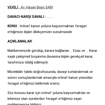
VEKİLİ
: Av. Hasan Basri SARI
DAVACI-KARŞI DAVALI :
……..
KONU
: İstinaf kanun yoluna başvurmaktan feragat
ettiğimize ilişkin dilekçemizin sunulmasıdır.
AÇIKLAMALAR
:
Mahkemenizde görülüp, karara bağlanan … Esas ve … Karar
sayılı çekişmeli boşanma davasına ilişkin gerekçeli karar,
tarafımıza tebliğ edilmiştir.
Müvekkilin talebi doğrultusunda, davayı sonlandırmak ve
süreci sonuçlandırmak amacıyla istinaf kanun yolundan
feragat ettiğimizi bildirmek isteriz.
Söz konusu karar için istinaf yoluna başvurmaktan ve
lehimize olan sürelerden feragat ettiğimizi sayın
mahkemenize bildiririz.