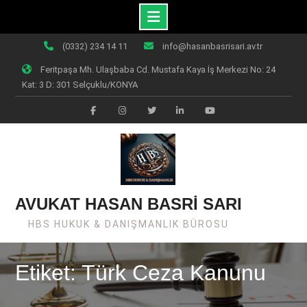
Skip
(0332) 234 14 11
info@hasanbasrisari.av.tr
to
Feritpaşa Mh. Ulaşbaba Cd. Mustafa Kaya İş Merkezi No: 24
content
Kat: 3 D: 301 Selçuklu/KONYA
Facebook
Instagram
Twiter
Linkedin
Youtube
AVUKAT HASAN BASRİ SARI
HBS HUKUK & DANIŞMANLIK BÜROSU
Etiket: Türk Ceza Kanunu