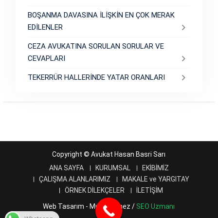
BOŞANMA DAVASINA İLİŞKİN EN ÇOK MERAK
EDİLENLER
CEZA AVUKATINA SORULAN SORULAR VE
CEVAPLARI
TEKERRÜR HALLERİNDE YATAR ORANLARI
Copyright © Avukat Hasan Basri Sarı
ANA SAYFA
KURUMSAL
EKİBİMİZ
ÇALIŞMA ALANLARIMIZ
MAKALE ve YARGITAY
ÖRNEK DİLEKÇELER
İLETİŞİM
Web Tasarım - Murat Ölmez /
SEO Uzmanı