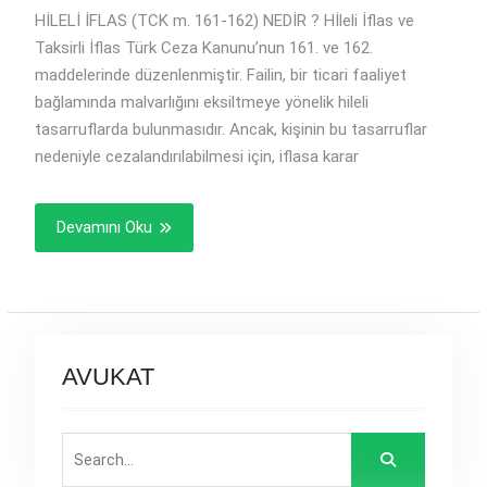
HİLELİ İFLAS (TCK m. 161-162) NEDİR ? Hİleli İflas ve
Taksirli İflas Türk Ceza Kanunu’nun 161. ve 162.
maddelerinde düzenlenmiştir. Failin, bir ticari faaliyet
bağlamında malvarlığını eksiltmeye yönelik hileli
tasarruflarda bulunmasıdır. Ancak, kişinin bu tasarruflar
nedeniyle cezalandırılabilmesi için, iflasa karar
Devamını Oku
AVUKAT
Search
for: