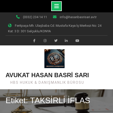
Skip
(0332) 234 14 11
info@hasanbasrisari.av.tr
to
Feritpaşa Mh. Ulaşbaba Cd. Mustafa Kaya İş Merkezi No: 24
content
Kat: 3 D: 301 Selçuklu/KONYA
Facebook
Instagram
Twiter
Linkedin
Youtube
AVUKAT HASAN BASRİ SARI
HBS HUKUK & DANIŞMANLIK BÜROSU
Etiket: TAKSİRLİ İFLAS