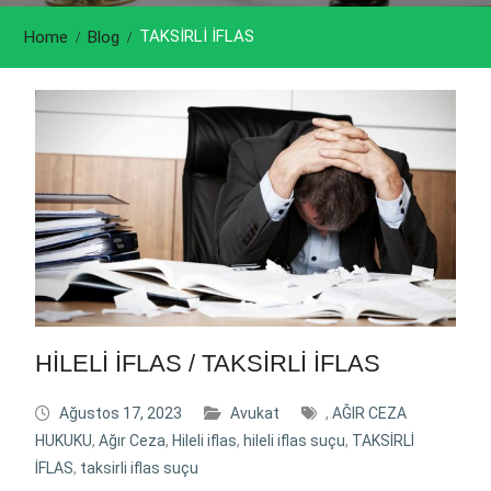
TAKSİRLİ İFLAS
Home
Blog
HİLELİ İFLAS / TAKSİRLİ İFLAS
Ağustos 17, 2023
Avukat
,
AĞIR CEZA
HUKUKU
,
Ağır Ceza
,
Hileli iflas
,
hileli iflas suçu
,
TAKSİRLİ
İFLAS
,
taksirli iflas suçu