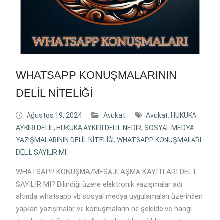
WHATSAPP KONUŞMALARININ
DELİL NİTELİĞİ
Ağustos 19, 2024
Avukat
Avukat
,
HUKUKA
AYKIRI DELİL
,
HUKUKA AYKIRI DELİL NEDİR
,
SOSYAL MEDYA
YAZIŞMALARININ DELİL NİTELİĞİ
,
WHATSAPP KONUŞMALARI
DELİL SAYILIR MI
WHATSAPP KONUŞMA/MESAJLAŞMA KAYITLARI DELİL
SAYILIR MI? Bilindiği üzere elektronik yazışmalar adı
altında whatsapp vb sosyal medya uygulamaları üzerinden
yapılan yazışmalar ve konuşmaların ne şekilde ve hangi