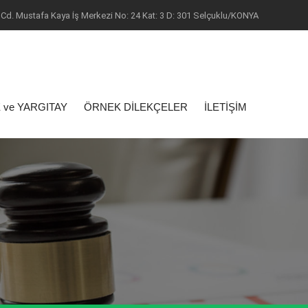
Cd. Mustafa Kaya İş Merkezi No: 24 Kat: 3 D: 301 Selçuklu/KONYA
 ve YARGITAY
ÖRNEK DİLEKÇELER
İLETİŞİM