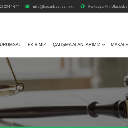
2) 234 14 11
info@hasanbasrisari.av.tr
Feritpaşa Mh. Ulaşbaba 
I
URUMSAL
EKİBİMİZ
ÇALIŞMA ALANLARIMIZ
MAKALE