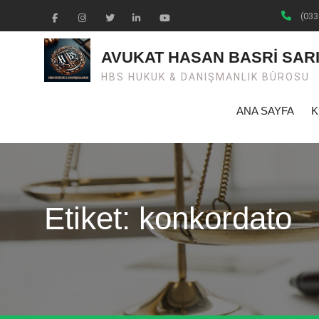
Skip
(033
to
Facebook
Instagram
Twiter
Linkedin
Youtube
content
AVUKAT HASAN BASRİ SAR
HBS HUKUK & DANIŞMANLIK BÜROSU
ANA SAYFA
K
Etiket: konkordato