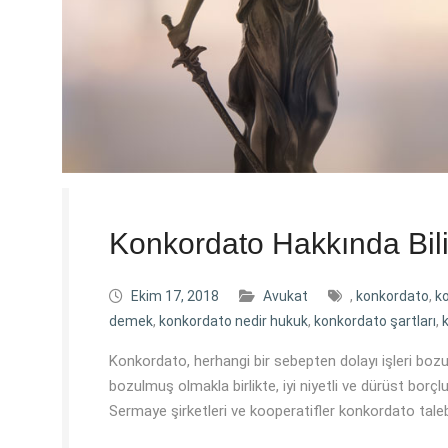
Konkordato Hakkında Bil
Ekim 17, 2018
Avukat
,
konkordato
,
k
demek
,
konkordato nedir hukuk
,
konkordato şartları
,
Konkordato, herhangi bir sebepten dolayı işleri bo
bozulmuş olmakla birlikte, iyi niyetli ve dürüst borç
Sermaye şirketleri ve kooperatifler konkordato taleb