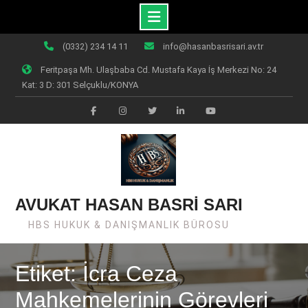
Skip
(0332) 234 14 11
info@hasanbasrisari.av.tr
to
Feritpaşa Mh. Ulaşbaba Cd. Mustafa Kaya İş Merkezi No: 24
content
Kat: 3 D: 301 Selçuklu/KONYA
Facebook
Instagram
Twiter
Linkedin
Youtube
AVUKAT HASAN BASRİ SARI
HBS HUKUK & DANIŞMANLIK BÜROSU
Etiket: İcra Ceza
Mahkemelerinin Görevleri