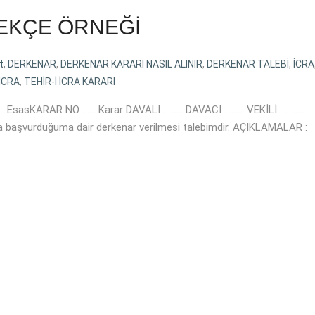
LEKÇE ÖRNEĞİ
t
,
DERKENAR
,
DERKENAR KARARI NASIL ALINIR
,
DERKENAR TALEBİ
,
İCRA
 İCRA
,
TEHİR-İ İCRA KARARI
asKARAR NO : …. Karar DAVALI : ……. DAVACI : ……. VEKİLİ : ………
luna başvurduğuma dair derkenar verilmesi talebimdir. AÇIKLAMALAR :