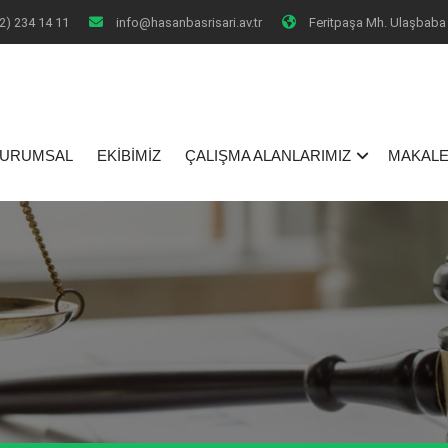
2) 234 14 11
info@hasanbasrisari.av.tr
Feritpaşa Mh. Ulaşbaba 
I
URUMSAL
EKİBİMİZ
ÇALIŞMA ALANLARIMIZ
MAKALE