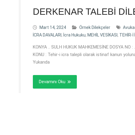
DERKENAR TALEBİ Dİ
Mart 14, 2024
Örnek Dilekçeler
Avuka
İCRA DAVALARI
,
İcra Hukuku
,
MEHİL VESİKASI
,
TEHİR-İ
KONYA .. SULH HUKUK MAHKEMESİNE DOSYA NO : … Es
KONU : Tehir-i icra talepli olarak istinaf kanun yo
Yukarıda
Devamını Oku