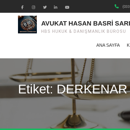
Skip
(033
to
Facebook
Instagram
Twiter
Linkedin
Youtube
content
AVUKAT HASAN BASRİ SAR
HBS HUKUK & DANIŞMANLIK BÜROSU
ANA SAYFA
K
Etiket: DERKENAR