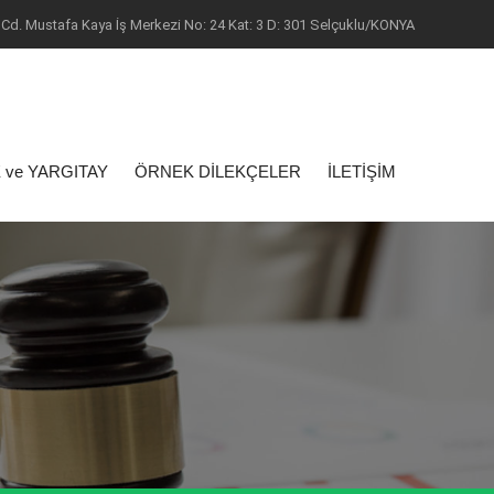
Cd. Mustafa Kaya İş Merkezi No: 24 Kat: 3 D: 301 Selçuklu/KONYA
 ve YARGITAY
ÖRNEK DİLEKÇELER
İLETİŞİM