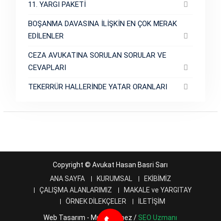
11. YARGI PAKETİ
BOŞANMA DAVASINA İLİŞKİN EN ÇOK MERAK
EDİLENLER
CEZA AVUKATINA SORULAN SORULAR VE
CEVAPLARI
TEKERRÜR HALLERİNDE YATAR ORANLARI
Copyright © Avukat Hasan Basri Sarı
ANA SAYFA
KURUMSAL
EKİBİMİZ
ÇALIŞMA ALANLARIMIZ
MAKALE ve YARGITAY
ÖRNEK DİLEKÇELER
İLETİŞİM
Web Tasarım - Murat Ölmez /
SEO Uzmanı