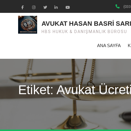
Skip
(033
to
Facebook
Instagram
Twiter
Linkedin
Youtube
content
AVUKAT HASAN BASRİ SAR
HBS HUKUK & DANIŞMANLIK BÜROSU
ANA SAYFA
K
Etiket: Avukat Ücret