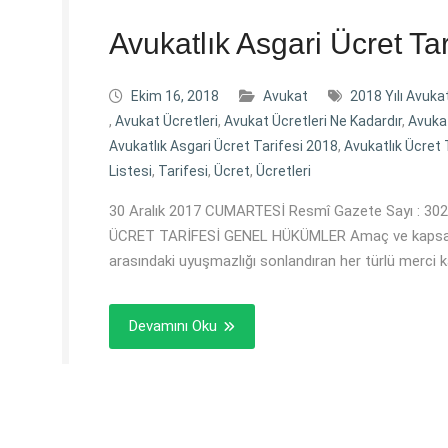
Avukatlık Asgari Ücret Tar
Ekim 16, 2018
Avukat
2018 Yılı Avukat
,
Avukat Ücretleri
,
Avukat Ücretleri Ne Kadardır
,
Avuka
Avukatlık Asgari Ücret Tarifesi 2018
,
Avukatlık Ücret 
Listesi
,
Tarifesi
,
Ücret
,
Ücretleri
30 Aralık 2017 CUMARTESİ Resmî Gazete Sayı : 302
ÜCRET TARİFESİ GENEL HÜKÜMLER Amaç ve kapsam M
arasındaki uyuşmazlığı sonlandıran her türlü merci k
Devamını Oku