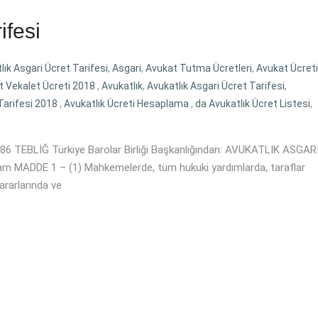
ifesi
lık Asgari Ücret Tarifesi
,
Asgari
,
Avukat Tutma Ücretleri
,
Avukat Ücreti
t Vekalet Ücreti 2018
,
Avukatlık
,
Avukatlık Asgari Ücret Tarifesi
,
Tarifesi 2018
,
Avukatlık Ücreti Hesaplama
,
da Avukatlık Ücret Listesi
,
86 TEBLİĞ Türkiye Barolar Birliği Başkanlığından: AVUKATLIK ASGAR
ADDE 1 – (1) Mahkemelerde, tüm hukuki yardımlarda, taraflar
ararlarında ve