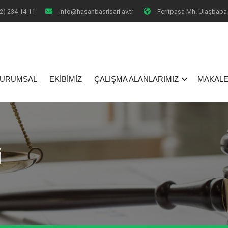
2) 234 14 11
info@hasanbasrisari.av.tr
Feritpaşa Mh. Ulaşbaba 
I
URUMSAL
EKİBİMİZ
ÇALIŞMA ALANLARIMIZ
MAKALE
i