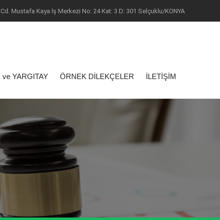
Cd. Mustafa Kaya İş Merkezi No: 24 Kat: 3 D: 301 Selçuklu/KONYA
 ve YARGITAY
ÖRNEK DİLEKÇELER
İLETİŞİM