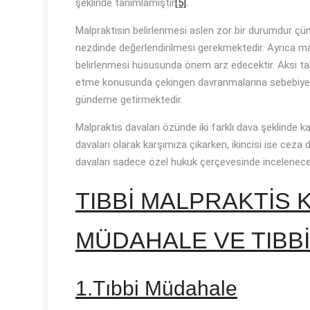
şeklinde tanımlamıştır
[5]
.
Malpraktisin belirlenmesi aslen zor bir durumdur çün
nezdinde değerlendirilmesi gerekmektedir. Ayrıca m
belirlenmesi hususunda önem arz edecektir. Aksi takt
etme konusunda çekingen davranmalarına sebebiyet 
gündeme getirmektedir.
Malpraktis davaları özünde iki farklı dava şeklinde 
davaları olarak karşımıza çıkarken, ikincisi ise cez
davaları sadece özel hukuk çerçevesinde incelenecek
TIBBİ MALPRAKTİS 
MÜDAHALE VE TIBB
1.Tıbbi Müdahale