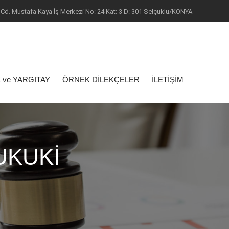
Cd. Mustafa Kaya İş Merkezi No: 24 Kat: 3 D: 301 Selçuklu/KONYA
 ve YARGITAY
ÖRNEK DİLEKÇELER
İLETİŞİM
UKUKİ