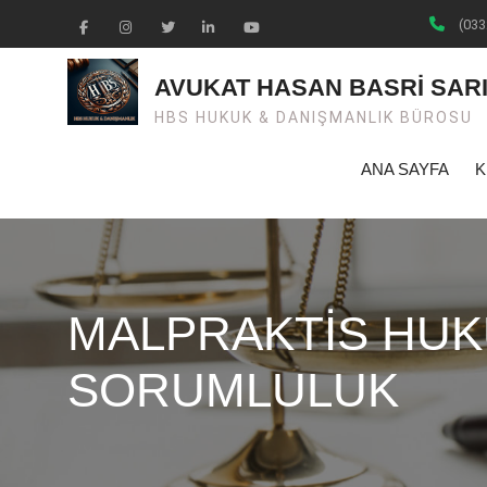
Skip
(033
to
Facebook
Instagram
Twiter
Linkedin
Youtube
content
AVUKAT HASAN BASRİ SAR
HBS HUKUK & DANIŞMANLIK BÜROSU
ANA SAYFA
K
MALPRAKTİS HU
SORUMLULUK