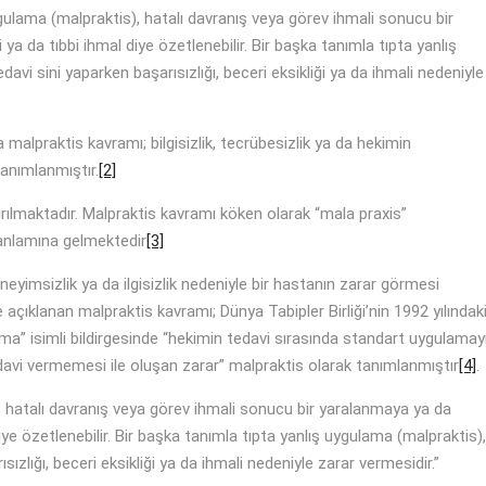
ygulama (malpraktis), hatalı davranış veya görev ihmali sonucu bir
ya da tıbbi ihmal diye özetlenebilir. Bir başka tanımla tıpta yanlış
vi sini yaparken başarısızlığı, beceri eksikliği ya da ihmali nedeniyle
a malpraktis kavramı; bilgisizlik, tecrübesizlik ya da hekimin
anımlanmıştır.
[2]
ırılmaktadır. Malpraktis kavramı köken olarak “mala praxis”
 anlamına gelmektedir
[3]
deneyimsizlik ya da ilgisizlik nedeniyle bir hastanın zarar görmesi
 açıklanan malpraktis kavramı; Dünya Tabipler Birliği’nin 1992 yılındak
ma” isimli bildirgesinde “hekimin tedavi sırasında standart uygulamay
davi vermemesi ile oluşan zarar” malpraktis olarak tanımlanmıştır
[4]
.
), hatalı davranış veya görev ihmali sonucu bir yaralanmaya ya da
iye özetlenebilir. Bir başka tanımla tıpta yanlış uygulama (malpraktis),
zlığı, beceri eksikliği ya da ihmali nedeniyle zarar vermesidir.”