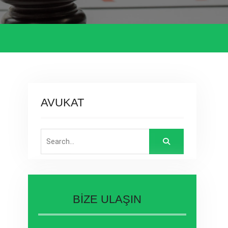
AVUKAT
Search
for:
BİZE ULAŞIN