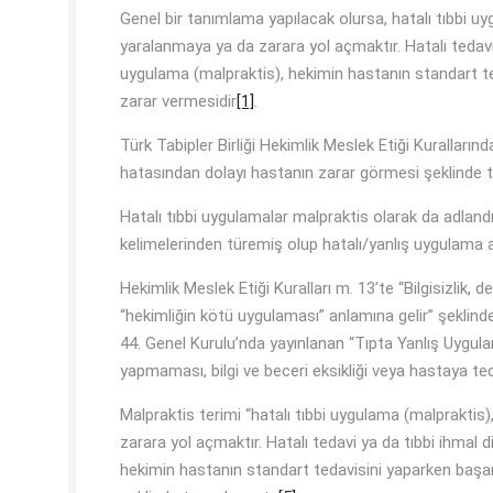
Genel bir tanımlama yapılacak olursa, hatalı tıbbi u
yaralanmaya ya da zarara yol açmaktır. Hatalı tedavi 
uygulama (malpraktis), hekimin hastanın standart teda
zarar vermesidir
[1]
.
Türk Tabipler Birliği Hekimlik Meslek Etiği Kurallarınd
hatasından dolayı hastanın zarar görmesi şeklinde t
Hatalı tıbbi uygulamalar malpraktis olarak da adland
kelimelerinden türemiş olup hatalı/yanlış uygulama
Hekimlik Meslek Etiği Kuralları m. 13’te “Bilgisizlik, 
“hekimliğin kötü uygulaması” anlamına gelir” şeklinde
44. Genel Kurulu’nda yayınlanan “Tıpta Yanlış Uygula
yapmaması, bilgi ve beceri eksikliği veya hastaya te
Malpraktis terimi “hatalı tıbbi uygulama (malpraktis
zarara yol açmaktır. Hatalı tedavi ya da tıbbi ihmal d
hekimin hastanın standart tedavisini yaparken başarısı