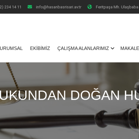
2) 234 14 11
info@hasanbasrisari.av.tr
Feritpaşa Mh. Ulaşbaba 
I
URUMSAL
EKİBİMİZ
ÇALIŞMA ALANLARIMIZ
MAKALE
KUKUNDAN DOĞAN H