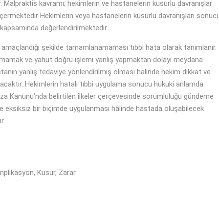
 Malpraktis kavramı; hekimlerin ve hastanelerin kusurlu davranışlar
ermektedir Hekimlerin veya hastanelerin kusurlu davranışları sonuc
kapsamında değerlendirilmektedir.
in amaçlandığı şekilde tamamlanamaması tıbbi hata olarak tanımlanır.
yapmamak ve yahut doğru işlemi yanlış yapmaktan dolayı meydana
stanın yanlış tedaviye yönlendirilmiş olması halinde hekim dikkat ve
acaktır. Hekimlerin hatalı tıbbi uygulama sonucu hukuki anlamda
eza Kanunu’nda belirtilen ilkeler çerçevesinde sorumluluğu gündeme
ve eksiksiz bir biçimde uygulanması hâlinde hastada oluşabilecek
r.
plikasyon, Kusur, Zarar.