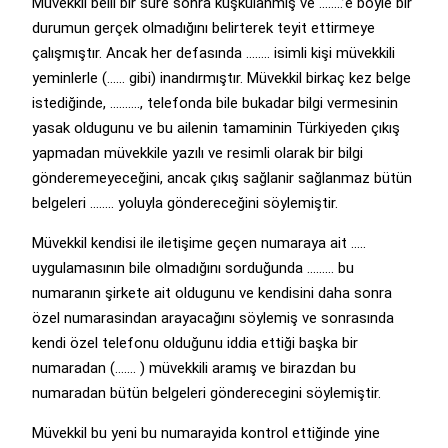
Müvekkil belli bir süre sonra kuşkulanmış ve ……..’e böyle bir
durumun gerçek olmadığını belirterek teyit ettirmeye
çalışmıştır. Ancak her defasında …….. isimli kişi müvekkili
yeminlerle (…… gibi) inandırmıştır. Müvekkil birkaç kez belge
istediğinde, ………., telefonda bile bukadar bilgi vermesinin
yasak oldugunu ve bu ailenin tamaminin Türkiyeden çıkış
yapmadan müvekkile yazılı ve resimli olarak bir bilgi
gönderemeyeceğini, ancak çıkış sağlanir sağlanmaz bütün
belgeleri …….. yoluyla göndereceğini söylemiştir.
Müvekkil kendisi ile iletişime geçen numaraya ait …..
uygulamasının bile olmadığını sorduğunda ……… bu
numaranın şirkete ait oldugunu ve kendisini daha sonra
özel numarasindan arayacağını söylemiş ve sonrasında
kendi özel telefonu olduğunu iddia ettiği başka bir
numaradan (……. ) müvekkili aramış ve birazdan bu
numaradan bütün belgeleri gönderecegini söylemiştir.
Müvekkil bu yeni bu numarayida kontrol ettiğinde yine