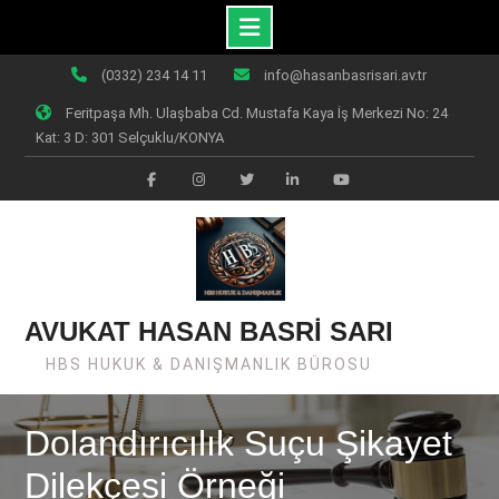
Skip
(0332) 234 14 11
info@hasanbasrisari.av.tr
to
Feritpaşa Mh. Ulaşbaba Cd. Mustafa Kaya İş Merkezi No: 24
content
Kat: 3 D: 301 Selçuklu/KONYA
Facebook
Instagram
Twiter
Linkedin
Youtube
AVUKAT HASAN BASRİ SARI
HBS HUKUK & DANIŞMANLIK BÜROSU
Dolandırıcılık Suçu Şikayet
Dilekçesi Örneği