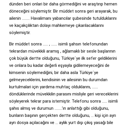
dünden beri onlari bir daha görmediğini ve araştırıp hemen
döneceğini söylemiştir. Bir müddet sonra geri arayarak, bu
ailenin ……… Havalimanı yabancılar şubesinde tutulduklarını
ve kaçakçılıktan dolayı mahkemeye çıkarılacaklarını
söylemiştir.
Bir müddet sonra …… , ……. isimli şahsın telefonundan
tekrardan müvekkili aramış , ağlamaklı bir sesle başlarının
çok büyük dertte olduğunu, Türkiye´ye ilk sefer geldiklerini
ve onlara bu kadar değerli eşyayla gidilemeyeceğini de
kimsenin söylemediğini, bir daha asla Türkiye´ye
gelmeyeceklerini, kendisinin ve ailesinin bu durumdan
kurtulmalari için yardıma muhtaç olduklarını, …….
döndüklerinde müvekkilin parasını misliyle geri vereceklerini
söyleyerek tekrar para istemiştir. Telefonu sonra …… isimli
şahıs almış ve durumun ………’ın anlattığı gibi olduğunu,
bunların başının gerçekten dertte olduğunu, … kişi için ayrı
ayrı dosya açılacağını ve … aylık yurt dışı çıkış yasağı bile