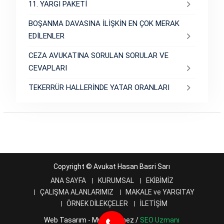
11. YARGI PAKETİ
BOŞANMA DAVASINA İLİŞKİN EN ÇOK MERAK
EDİLENLER
CEZA AVUKATINA SORULAN SORULAR VE
CEVAPLARI
TEKERRÜR HALLERİNDE YATAR ORANLARI
Copyright © Avukat Hasan Basri Sarı
ANA SAYFA
KURUMSAL
EKİBİMİZ
ÇALIŞMA ALANLARIMIZ
MAKALE ve YARGITAY
ÖRNEK DİLEKÇELER
İLETİŞİM
Web Tasarım - Murat Ölmez /
SEO Uzmanı