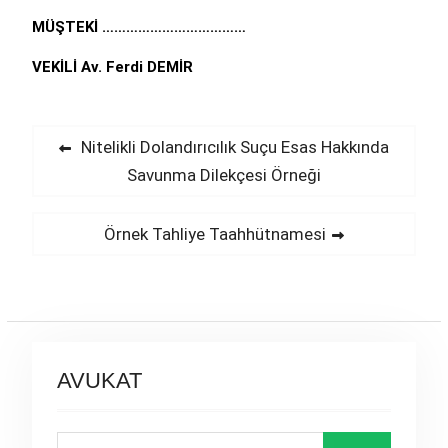
MÜŞTEKİ ………………………………
VEKİLİ Av. Ferdi DEMİR
Yazı
Previous
Nitelikli Dolandırıcılık Suçu Esas Hakkında
post:
Savunma Dilekçesi Örneği
gezinmesi
Next
Örnek Tahliye Taahhütnamesi
post:
AVUKAT
Search