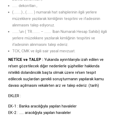
……. dekontları ,
(……….) , (…….. ) numaralı hat sahiplerinin ilgili yerlere
müzekkere yazılarak kimliğinin tespitini ve ifadesinin
alınmasını talep ediyoruz.
………‘un ( TR………. – ……… İban Numaralı Hesap Sahibi) ilgili
yerlere müzekkere yazılarak kimliğinin tespitini ve
ifadesinin alınmasını talep ederiz.
TCK, CMK ve ilgili sair yasal mevzuat.
NETİCE ve TALEP :
Yukarıda ayrıntılarıyla izah edilen ve
re’sen gözetilecek diğer nedenlerle şüpheliler hakkında
nitelikli dolandırıcılık başta olmak üzere re’sen tespit
edilecek suçlardan gerekli soruşturmanın yapılarak kamu
davası açılmasını vekaleten arz ve talep ederiz. (tarih)
EKLER :
EK-1 : Banka aracılığıyla yapılan havaleler
EK-2 : …… aracılığıyla yapılan havaleler