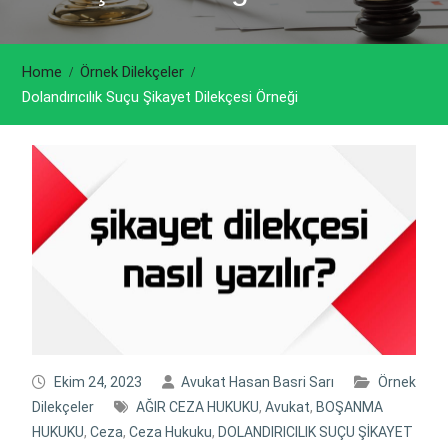
Home
Örnek Dilekçeler
Dolandırıcılık Suçu Şikayet Dilekçesi Örneği
Ekim 24, 2023
Avukat Hasan Basri Sarı
Örnek
Dilekçeler
AĞIR CEZA HUKUKU
,
Avukat
,
BOŞANMA
HUKUKU
,
Ceza
,
Ceza Hukuku
,
DOLANDIRICILIK SUÇU ŞİKAYET