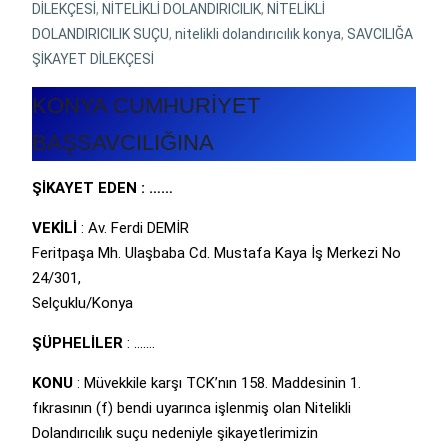
DİLEKÇESİ
,
NİTELİKLİ DOLANDIRICILIK
,
NİTELİKLİ
DOLANDIRICILIK SUÇU
,
nitelikli dolandırıcılık konya
,
SAVCILIĞA
ŞİKAYET DİLEKÇESİ
KONYA CUMHURİYET
BAŞSAVCILIĞINA
ŞİKAYET EDEN : ……
VEKİLİ
: Av. Ferdi DEMİR
Feritpaşa Mh. Ulaşbaba Cd. Mustafa Kaya İş Merkezi No
24/301,
Selçuklu/Konya
ŞÜPHELİLER
: …….
KONU
: Müvekkile karşı TCK’nın 158. Maddesinin 1.
fıkrasının (f) bendi uyarınca işlenmiş olan Nitelikli
Dolandırıcılık suçu nedeniyle şikayetlerimizin