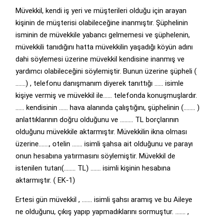
Müvekkil, kendi iş yeri ve müşterileri olduğu için arayan
kişinin de müşterisi olabileceğine inanmıştır. Şüphelinin
isminin de müvekkile yabancı gelmemesi ve şüphelenin,
müvekkili tanıdığını hatta müvekkilin yaşadığı köyün adını
dahi söylemesi üzerine müvekkil kendisine inanmış ve
yardımcı olabileceğini söylemiştir. Bunun üzerine şüpheli (
…….) , telefonu danışmanım diyerek tanıttığı …… isimle
kişiye vermiş ve müvekkil ile…… telefonda konuşmuşlardır.
…… kendisinin …… hava alanında çalıştığını, şüphelinin (…….. )
anlattıklarının doğru olduğunu ve ……… TL borçlarının
olduğunu müvekkile aktarmıştır. Müvekkilin ikna olması
üzerine……., otelin ……. isimli şahsa ait olduğunu ve parayı
onun hesabına yatırmasını söylemiştir. Müvekkil de
istenilen tutarı(…….. TL) ……. isimli kişinin hesabına
aktarmıştır. ( EK-1)
Ertesi gün müvekkil , ……. isimli şahsı aramış ve bu Aileye
ne olduğunu, çıkış yapıp yapmadıklarını sormuştur. ……. ,