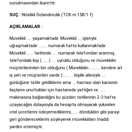
sunulmasından ibarettir.
SUÇ :
Nitelikli Dolandırıcılık (TCK m.158/1 f)
AÇIKLAMALAR :
Müvekkil ….. yaşamaktadır. Müvekkil …. işleriyle
uğraşmaktadır. ……… numaralı hatta kullanmaktadır.
Müvekkil ……. tarihinde……. numaralı telefondan aranmış,
telefondaki kişi (……. ) ….. uyruklu olduğunu ve müvekkilin
müşterilerinden biri olduğunu ( Müvekkilin ………… kendine ait
iş yeri ve müşterileri vardır ) , …. … kişilik ailesiyle …..
günlüğüne tatile geldiklerini ama …. hastasi olan karısının
ilaçlarını unuttukları için hastanede yattığını ve …….
makinasına bağlandığını bu yüzden tatillerinin 2-3 hafta
uzayacağını dolayısıyla da hesapta olmayarak yükselen
otel ücretlerini ödeyemediklerini, …… döndükleri gibi parayı
geri göndereceklerini söyleyerek müvekkilden maddi
yardim istemiştir.