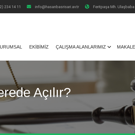
2) 234 14 11
info@hasanbasrisari.av.tr
Feritpaşa Mh. Ulaşbaba 
I
URUMSAL
EKİBİMİZ
ÇALIŞMA ALANLARIMIZ
MAKALE
ede Açılır?