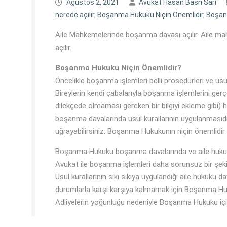
Ağustos 2, 2021
Avukat Hasan Basri Sarı
nerede açılır
,
Boşanma Hukuku Niçin Önemlidir
,
Boşan
Aile Mahkemelerinde boşanma davası açılır. Aile m
açılır.
Boşanma Hukuku Niçin Önemlidir?
Öncelikle boşanma işlemleri belli prosedürleri ve usul
Bireylerin kendi çabalarıyla boşanma işlemlerini gerç
dilekçede olmaması gereken bir bilgiyi ekleme gibi)
boşanma davalarında usul kurallarının uygulanmasıdır.
uğrayabilirsiniz. Boşanma Hukukunın niçin önemlidir
Boşanma Hukuku boşanma davalarında ve aile hukuk
Avukat ile boşanma işlemleri daha sorunsuz bir şeki
Usul kurallarının sıkı sıkıya uygulandığı aile hukuku d
durumlarla karşı karşıya kalmamak için Boşanma Hu
Adliyelerin yoğunluğu nedeniyle Boşanma Hukuku içi