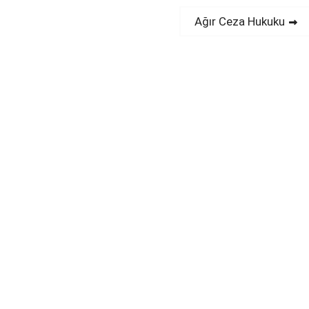
Next
Ağır Ceza Hukuku
post: