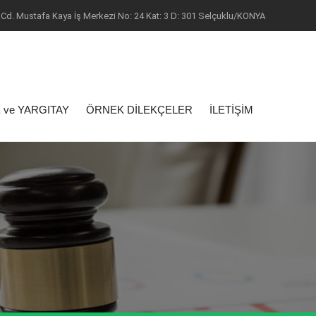
Cd. Mustafa Kaya İş Merkezi No: 24 Kat: 3 D: 301 Selçuklu/KONYA
 ve YARGITAY
ÖRNEK DİLEKÇELER
İLETİŞİM