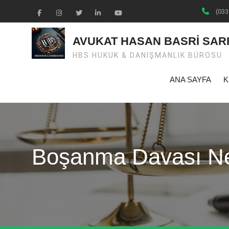
Skip
(033
to
Facebook
Instagram
Twiter
Linkedin
Youtube
content
AVUKAT HASAN BASRİ SAR
HBS HUKUK & DANIŞMANLIK BÜROSU
ANA SAYFA
K
Boşanma Davası Ner