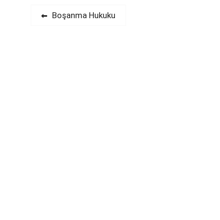
Yazı
Previous
Boşanma Hukuku
post:
gezinmesi