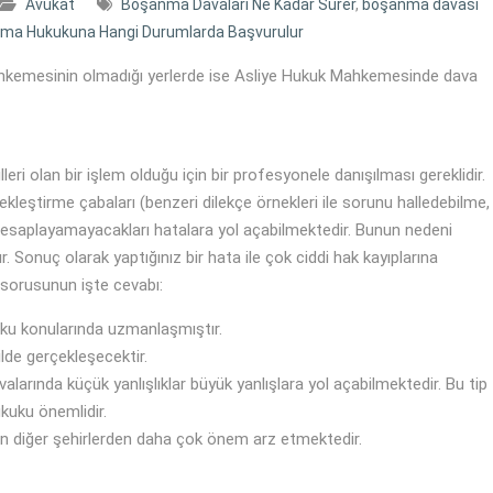
Avukat
Boşanma Davaları Ne Kadar Sürer
,
boşanma davası
ma Hukukuna Hangi Durumlarda Başvurulur
ahkemesinin olmadığı yerlerde ise Asliye Hukuk Mahkemesinde dava
leri olan bir işlem olduğu için bir profesyonele danışılması gereklidir.
ekleştirme çabaları (benzeri dilekçe örnekleri ile sorunu halledebilme,
 hesaplayamayacakları hatalara yol açabilmektedir. Bunun nedeni
 Sonuç olarak yaptığınız bir hata ile çok ciddi hak kayıplarına
 sorusunun işte cevabı:
u konularında uzmanlaşmıştır.
lde gerçekleşecektir.
avalarında küçük yanlışlıklar büyük yanlışlara yol açabilmektedir. Bu tip
kuku önemlidir.
n diğer şehirlerden daha çok önem arz etmektedir.