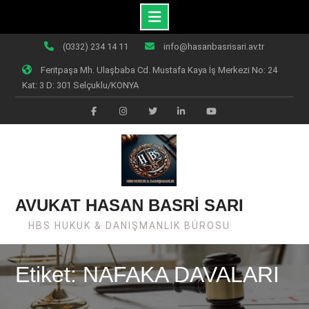
Skip
(0332) 234 14 11
info@hasanbasrisari.av.tr
to
Feritpaşa Mh. Ulaşbaba Cd. Mustafa Kaya İş Merkezi No: 24
content
Kat: 3 D: 301 Selçuklu/KONYA
Facebook
Instagram
Twiter
Linkedin
Youtube
AVUKAT HASAN BASRİ SARI
HBS HUKUK & DANIŞMANLIK BÜROSU
Etiket: NAFAKA DAVALARI