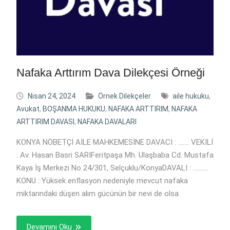
Nafaka Arttırım Dava Dilekçesi Örneği
Nisan 24, 2024
Örnek Dilekçeler
aile hukuku
,
Avukat
,
BOŞANMA HUKUKU
,
NAFAKA ARTTIRIM
,
NAFAKA
ARTTIRIM DAVASI
,
NAFAKA DAVALARI
KONYA NÖBETÇİ AİLE MAHKEMESİNE DAVACI : ……. VEKİLİ
: Av. Hasan Basri SARIFeritpaşa Mh. Ulaşbaba Cd. Mustafa
Kaya İş Merkezi No 24/301, Selçuklu/KonyaDAVALI : ……….
KONU : Yüksek enflasyon nedeniyle mevcut nafaka
miktarındaki düşen alım gücünün bir nevi de olsa
Devamını Oku