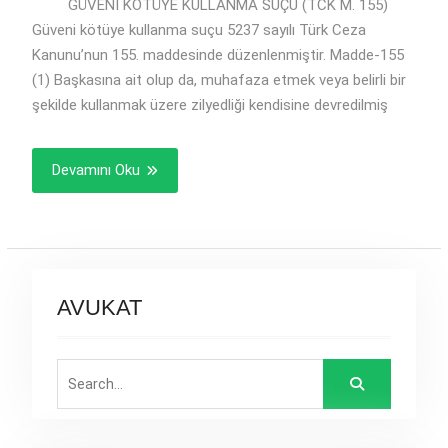
GÜVENİ KÖTÜYE KULLANMA SUÇU (TCK M. 155)
Güveni kötüye kullanma suçu 5237 sayılı Türk Ceza
Kanunu’nun 155. maddesinde düzenlenmiştir. Madde-155
(1) Başkasına ait olup da, muhafaza etmek veya belirli bir
şekilde kullanmak üzere zilyedliği kendisine devredilmiş
Devamını Oku
AVUKAT
Search
for: