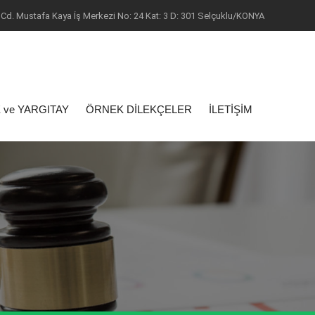
Cd. Mustafa Kaya İş Merkezi No: 24 Kat: 3 D: 301 Selçuklu/KONYA
 ve YARGITAY
ÖRNEK DİLEKÇELER
İLETİŞİM