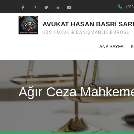
Skip
(033
to
Facebook
Instagram
Twiter
Linkedin
Youtube
content
AVUKAT HASAN BASRİ SAR
HBS HUKUK & DANIŞMANLIK BÜROSU
ANA SAYFA
K
Ağır Ceza Mahkeme