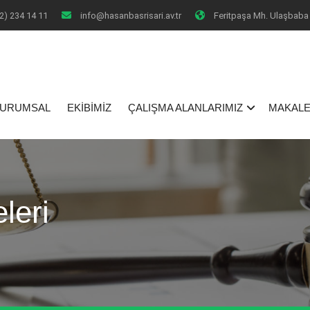
2) 234 14 11
info@hasanbasrisari.av.tr
Feritpaşa Mh. Ulaşbaba 
I
URUMSAL
EKİBİMİZ
ÇALIŞMA ALANLARIMIZ
MAKALE
leri