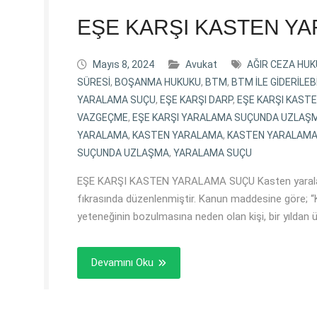
EŞE KARŞI KASTEN Y
Mayıs 8, 2024
Avukat
AĞIR CEZA HU
SÜRESİ
,
BOŞANMA HUKUKU
,
BTM
,
BTM İLE GİDERİLE
YARALAMA SUÇU
,
EŞE KARŞI DARP
,
EŞE KARŞI KAST
VAZGEÇME
,
EŞE KARŞI YARALAMA SUÇUNDA UZLAŞ
YARALAMA
,
KASTEN YARALAMA
,
KASTEN YARALAMA
SUÇUNDA UZLAŞMA
,
YARALAMA SUÇU
EŞE KARŞI KASTEN YARALAMA SUÇU Kasten yaralama
fıkrasında düzenlenmiştir. Kanun maddesine göre; “
yeteneğinin bozulmasına neden olan kişi, bir yıldan ü
Devamını Oku