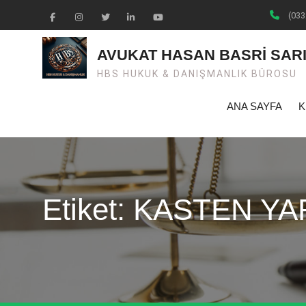
Skip
(033
to
Facebook
Instagram
Twiter
Linkedin
Youtube
content
AVUKAT HASAN BASRİ SAR
HBS HUKUK & DANIŞMANLIK BÜROSU
ANA SAYFA
K
Etiket: KASTEN 