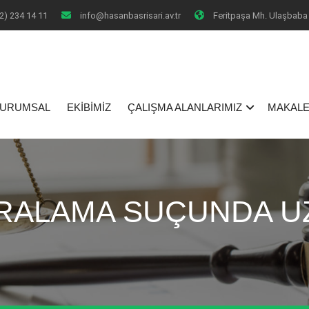
2) 234 14 11
info@hasanbasrisari.av.tr
Feritpaşa Mh. Ulaşbaba 
I
URUMSAL
EKİBİMİZ
ÇALIŞMA ALANLARIMIZ
MAKALE
YARALAMA SUÇUNDA 