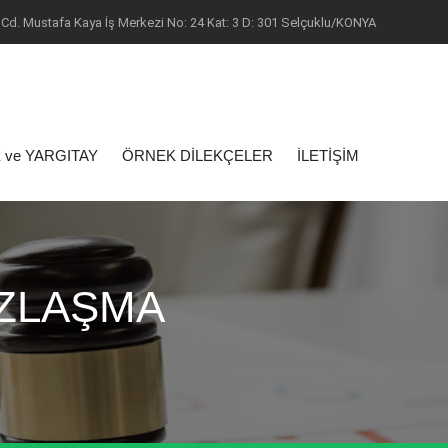
Cd. Mustafa Kaya İş Merkezi No: 24 Kat: 3 D: 301 Selçuklu/KONYA
 ve YARGITAY
ÖRNEK DİLEKÇELER
İLETİŞİM
UZLAŞMA