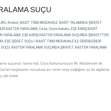
ARALAMA SUÇU
KUKU
,
Avukat
,
BASİT TIBBİ MÜDAHALE
,
BASİT YALAMADA ŞİKAYET
BİLİR KASTEN YARALAMA
,
Ceza
,
Ceza Hukuku
,
EŞE KARŞI BASİT
EN YARALAMA
,
EŞE KARŞI KASTEN YARALAMA SUÇUNDA ŞİKAYETTEN
MA
,
EŞE ŞİDDET SUÇU
,
İ BASİT TIBBİ MÜDAHALE İLE GİDERİLEBİLİR
 SUÇU
,
KASTEN YARALAMA SUÇUNDA ŞİKAYET
,
KASTEN YARALAMA
 suçunun temel hali, Ceza Kanunumuzun 86. Maddesinin ilk
Kasten başkasının vücuduna acı veren veya sağlığının ya da algılama
ç yıla kadar