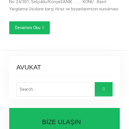
No 24/301, Selçuklu/KonyaSANIK : ……. KONU : Basit
Yargılama Usulüne karşı itiraz ve beyanlarımızın sunulması
Devamını Oku
AVUKAT
Search
for:
BİZE ULAŞIN