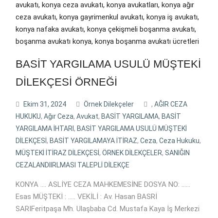
BASİT YARGILAMA USULÜ MÜŞTEKİ
DİLEKÇESİ ÖRNEĞİ
Ekim 31, 2024
Örnek Dilekçeler
,
AĞIR CEZA
HUKUKU
,
Ağır Ceza
,
Avukat
,
BASİT YARGILAMA
,
BASİT
YARGILAMA İHTARI
,
BASİT YARGILAMA USULÜ MÜŞTEKİ
DİLEKÇESİ
,
BASİT YARGILAMAYA İTİRAZ
,
Ceza
,
Ceza Hukuku
,
MÜŞTEKİ İTİRAZ DİLEKÇESİ
,
ÖRNEK DİLEKÇELER
,
SANIĞIN
CEZALANDIIRLMASI TALEPLİ DİLEKÇE
KONYA …. ASLİYE CEZA MAHKEMESİNE DOSYA NO: ……
Esas MÜŞTEKİ : ….. VEKİLİ : Av. Hasan BASRİ
SARIFeritpaşa Mh. Ulaşbaba Cd. Mustafa Kaya İş Merkezi